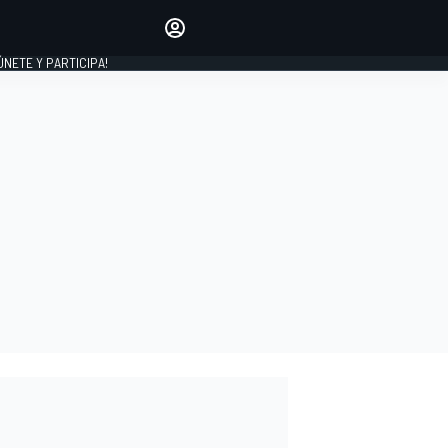
Haz que tu voz se escuche
comentando los artículos
 ÚNETE Y PARTICIPA!
INICIAR SESIÓN
EDICIÓN
ESPAÑA