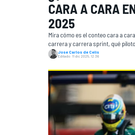
CARA A CARA EN
INDYCAR
WRC
2025
Mira cómo es el conteo cara a car
carrera y carrera sprint, qué pilo
Jose Carlos de Celis
Editado:
11 dic 2025, 12:36
WEC
FÓRMULA E