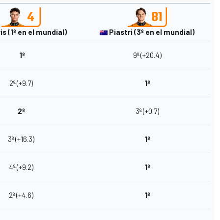
is (1º en el mundial)
Piastri (3º en el mundial)
1º
9º (+20.4)
2º (+9.7)
1º
2º
3º (+0.7)
3º (+16.3)
1º
4º (+9.2)
1º
2º (+4.6)
1º