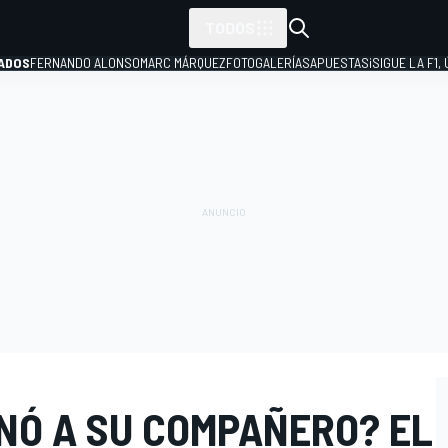
TODOS
ADOS
FERNANDO ALONSO
MARC MÁRQUEZ
FOTOGALERÍAS
APUESTAS
¡SIGUE LA F1,
P
ANÓ A SU COMPAÑERO? EL