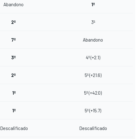
Abandono
1º
2º
3º
7º
Abandono
3º
4º (+2.1)
2º
5º (+21.6)
1º
5º (+42.0)
1º
5º (+15.7)
Descalificado
Descalificado