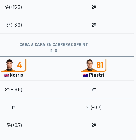
4º (+15.3)
2º
3º (+3.9)
2º
CARA A CARA EN CARRERAS SPRINT
2-3
Norris
Piastri
8º (+16.6)
2º
1º
2º (+0.7)
3º (+0.7)
2º