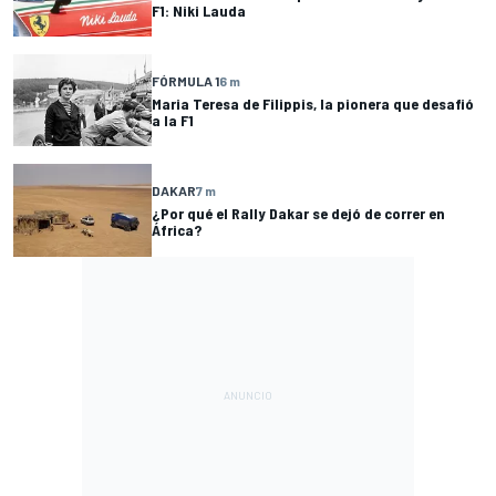
F1: Niki Lauda
FÓRMULA 1
6 m
Maria Teresa de Filippis, la pionera que desafió
a la F1
DAKAR
7 m
¿Por qué el Rally Dakar se dejó de correr en
África?