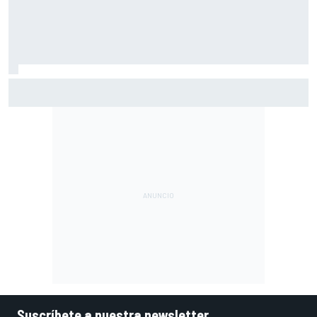
Márquez: "El año pasado marcaba la diferencia en puntos
en los que ahora voy algo peor"
Suscríbete a nuestra newsletter