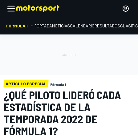
FÓRMULA 1
PORTADA
NOTICIAS
CALENDARIO
RESULTADOS
CLASIFI
ARTÍCULO ESPECIAL
Fórmula 1
¿QUÉ PILOTO LIDERÓ CADA
ESTADÍSTICA DE LA
TEMPORADA 2022 DE
FÓRMULA 1?