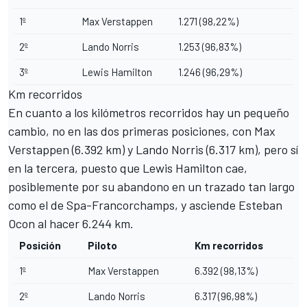
1º
Max Verstappen
1.271 (98,22%)
2º
Lando Norris
1.253 (96,83%)
3º
Lewis Hamilton
1.246 (96,29%)
Km recorridos
En cuanto a los kilómetros recorridos hay un pequeño
cambio, no en las dos primeras posiciones, con Max
Verstappen (6.392 km) y Lando Norris (6.317 km), pero sí
en la tercera, puesto que Lewis Hamilton cae,
posiblemente por su abandono en un trazado tan largo
como el de Spa-Francorchamps, y asciende
Esteban
Ocon
al hacer 6.244 km.
Posición
Piloto
Km recorridos
1º
Max Verstappen
6.392 (98,13%)
2º
Lando Norris
6.317 (96,98%)