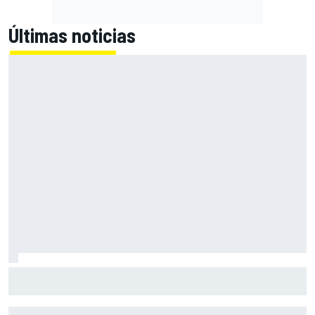
Últimas noticias
Bagnaia: "Este año no sé todo sobre mi moto, entro en
pista y simplemente piloto lo que tengo"