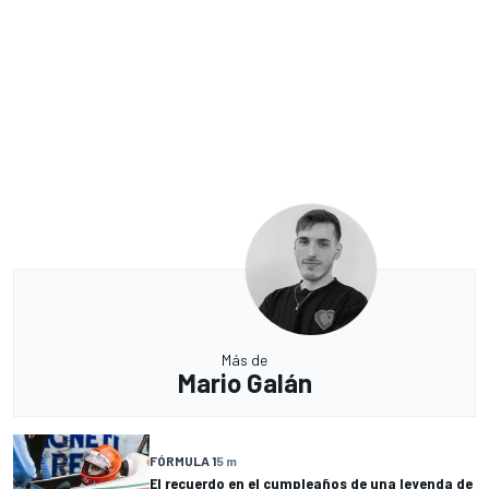
Más de
Mario Galán
FÓRMULA 1
5 m
El recuerdo en el cumpleaños de una leyenda de