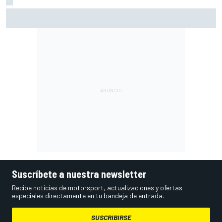
Por qué los progresos "no satisfacen" a Red Bull hasta
darle a Verstappen un coche ganador
Suscríbete a nuestra newsletter
Recibe noticias de motorsport, actualizaciones y ofertas
especiales directamente en tu bandeja de entrada.
SUSCRIBIRSE