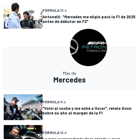
FÓRMULA 1
3 d
Antonelli: "Mercedes me eligió para la F1 de 2025
antes de debutar en F2"
Más de
Mercedes
FÓRMULA 1
1 d
"Volví al coche y me eché a llorar", revela Ocon
sobre su año al margen de la F1
FÓRMULA 1
2 d
Lo más sorprendente de la rápida y gran