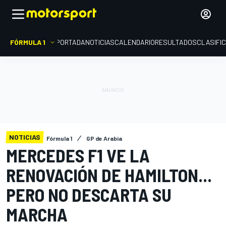
FÓRMULA 1
PORTADA
NOTICIAS
CALENDARIO
RESULTADOS
CLASIFI
NOTICIAS
Fórmula 1
GP de Arabia
MERCEDES F1 VE LA
RENOVACIÓN DE HAMILTON...
PERO NO DESCARTA SU
MARCHA