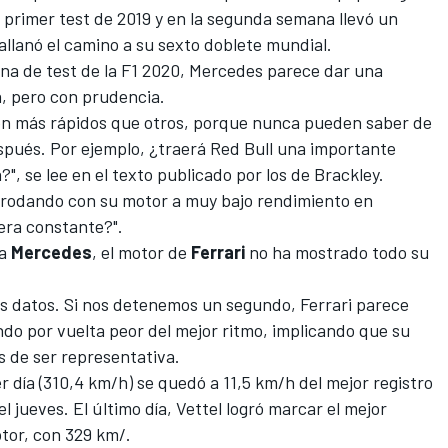
l primer test de 2019 y en la segunda semana llevó un
allanó el camino a su sexto doblete mundial.
a de test de la F1 2020,
Mercedes parece dar una
a, pero con prudencia.
on más rápidos que otros, porque nunca pueden saber de
spués. Por ejemplo, ¿traerá
Red Bull
una importante
", se lee en el texto publicado por los de Brackley.
t rodando con su motor a muy bajo rendimiento en
era constante?".
ra
Mercedes
, el motor de
Ferrari
no ha mostrado todo su
os datos. Si nos detenemos un segundo, Ferrari parece
o por vuelta peor del mejor ritmo, implicando que su
os de ser representativa.
r día (310,4 km/h) se quedó a 11,5 km/h del mejor registro
el jueves. El último día,
Vettel
logró marcar el mejor
motor, con 329 km/.