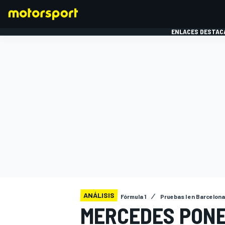
ENLACES DESTAC
FÓRMULA 1
MOTOG
ANÁLISIS
Fórmula 1
Pruebas I en Barcelona
MERCEDES PONE