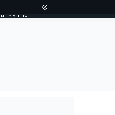
Haz que tu voz se escuche
comentando los artículos
 ÚNETE Y PARTICIPA!
INICIAR SESIÓN
EDICIÓN
ESPAÑA