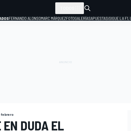
TODOS
ADOS
FERNANDO ALONSO
MARC MÁRQUEZ
FOTOGALERÍAS
APUESTAS
¡SIGUE LA F1,
P
 febrero
 EN DUDA EL