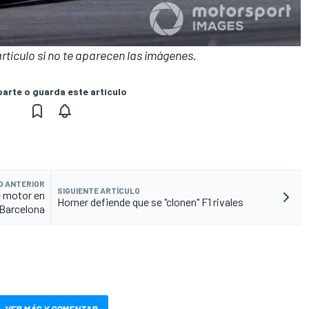
 artículo si no te aparecen las imágenes.
rte o guarda este artículo
O ANTERIOR
SIGUIENTE ARTÍCULO
 motor en
Horner defiende que se "clonen" F1 rivales
Barcelona
VER MÁS Y COMENTAR