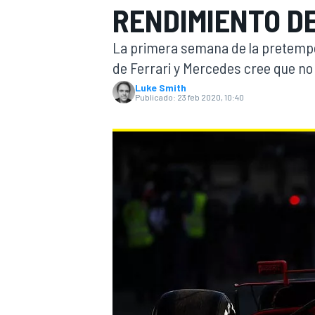
RENDIMIENTO DE
INDYCAR
WRC
La primera semana de la pretempo
de Ferrari y Mercedes cree que n
Luke Smith
Publicado:
23 feb 2020, 10:40
WEC
FÓRMULA E