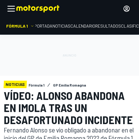
FÓRMULA 1
PORTADA
NOTICIAS
CALENDARIO
RESULTADOS
CLASIFI
NOTICIAS
Fórmula 1
GP Emilia Romagna
VÍDEO: ALONSO ABANDONA
EN IMOLA TRAS UN
DESAFORTUNADO INCIDENTE
Fernando Alonso se vio obligado a abandonar en el
inicio del GP de Emilia Romagna 2022 de Fórmula 1