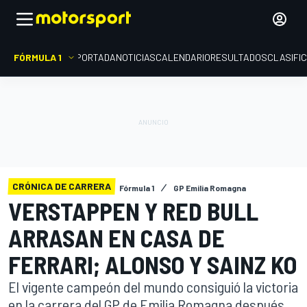
FÓRMULA 1
PORTADA
NOTICIAS
CALENDARIO
RESULTADOS
CLASIFI
CRÓNICA DE CARRERA
Fórmula 1
GP Emilia Romagna
VERSTAPPEN Y RED BULL
ARRASAN EN CASA DE
FERRARI; ALONSO Y SAINZ KO
El vigente campeón del mundo consiguió la victoria
en la carrera del GP de Emilia Romagna después