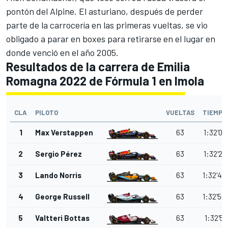
pontón del
Alpine
. El asturiano, después de perder
parte de la carrocería en las primeras vueltas, se vio
obligado a parar en boxes para retirarse en el lugar en
donde venció en el año 2005.
Resultados de la carrera de Emilia
Romagna 2022 de Fórmula 1 en Imola
CLA
PILOTO
VUELTAS
TIEMPO
1
Max Verstappen
63
1:32'07
2
Sergio Pérez
63
1:32'24
3
Lando Norris
63
1:32'42
4
George Russell
63
1:32'50
5
Valtteri Bottas
63
1:32'51