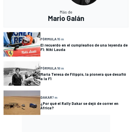
Más de
Mario Galán
FÓRMULA 1
5 m
El recuerdo en el cumpleaños de una leyenda de
F1: Niki Lauda
FÓRMULA 1
6 m
Maria Teresa de Filippis, la pionera que desafió
a la F1
DAKAR
7 m
¿Por qué el Rally Dakar se dejó de correr en
África?