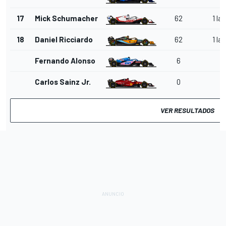
17
Mick Schumacher
62
1 lap
18
Daniel Ricciardo
62
1 lap
Fernando Alonso
6
Carlos Sainz Jr.
0
VER RESULTADOS