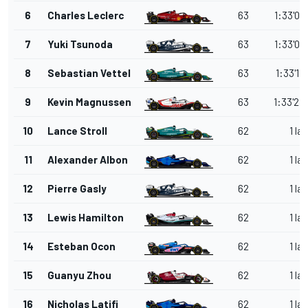
6
Charles Leclerc
63
1:33'04
7
Yuki Tsunoda
63
1:33'09
8
Sebastian Vettel
63
1:33'18
9
Kevin Magnussen
63
1:33'23
10
Lance Stroll
62
1 lap
11
Alexander Albon
62
1 lap
12
Pierre Gasly
62
1 lap
13
Lewis Hamilton
62
1 lap
14
Esteban Ocon
62
1 lap
15
Guanyu Zhou
62
1 lap
16
Nicholas Latifi
62
1 lap