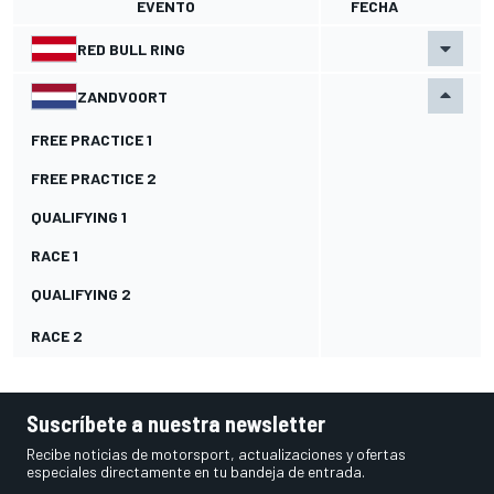
EVENTO
FECHA
RED BULL RING
ZANDVOORT
FREE PRACTICE 1
FREE PRACTICE 2
QUALIFYING 1
RACE 1
QUALIFYING 2
RACE 2
Suscríbete a nuestra newsletter
Recibe noticias de motorsport, actualizaciones y ofertas
especiales directamente en tu bandeja de entrada.