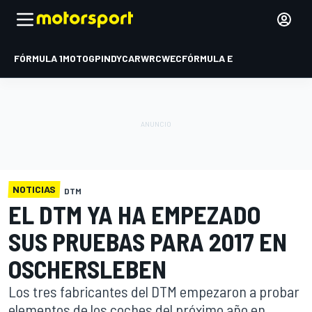
FÓRMULA 1
MOTOGP
INDYCAR
WRC
WEC
FÓRMULA E
NOTICIAS
DTM
EL DTM YA HA EMPEZADO
SUS PRUEBAS PARA 2017 EN
OSCHERSLEBEN
Los tres fabricantes del DTM empezaron a probar
elementos de los coches del próximo año en