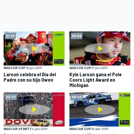
01:23
00:58
NASCAR CUP
19 jun 2017
NASCAR CUP
17 jun 2017
Larson celebra el Día del
Kyle Larson gana el Pole
Padre con su hijo Owen
Coors Light Award en
Michigan
02:03
00:40
NASCAR XFINITY
4 jun 2017
NASCAR CUP
10 abr 2017