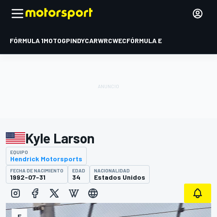
FÓRMULA 1
MOTOGP
INDYCAR
WRC
WEC
FÓRMULA E
Kyle Larson
EQUIPO
Hendrick Motorsports
FECHA DE NACIMIENTO
EDAD
NACIONALIDAD
1992-07-31
34
Estados Unidos
5