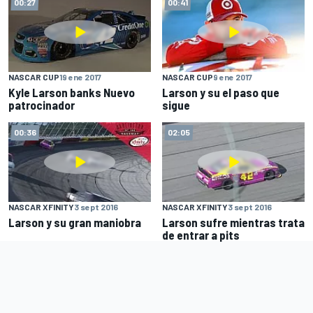
00:27
00:41
NASCAR CUP
19 ene 2017
NASCAR CUP
9 ene 2017
Kyle Larson banks Nuevo
Larson y su el paso que
patrocinador
sigue
00:36
02:05
NASCAR XFINITY
3 sept 2016
NASCAR XFINITY
3 sept 2016
Larson y su gran maniobra
Larson sufre mientras trata
de entrar a pits