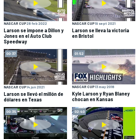
NASCAR CUP
28 feb 2022
NASCAR CUP
19 sept 2021
Larson se impone a Dillon y
Larson se lleva la victoria
Jones en el Auto Club
en Bristol
Speedway
00:37
01:52
NASCAR CUP
13 may 2018
NASCAR CUP
14 jun 2021
Kyle Larson y Ryan Blaney
Larson se llevó el millón de
chocan en Kansas
dólares en Texas
00:35
02:40