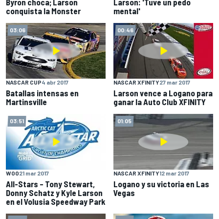
Byron choca; Larson
Larson: 'Tuve un pedo
conquista la Monster
mental'
03:06
00:46
NASCAR CUP
4 abr 2017
NASCAR XFINITY
27 mar 2017
Batallas intensas en
Larson vence a Logano para
Martinsville
ganar la Auto Club XFINITY
03:51
01:05
WOO
21 mar 2017
NASCAR XFINITY
12 mar 2017
All-Stars – Tony Stewart,
Logano y su victoria en Las
Donny Schatz y Kyle Larson
Vegas
en el Volusia Speedway Park