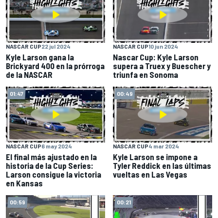
NASCAR CUP
22 jul 2024
NASCAR CUP
10 jun 2024
Kyle Larson gana la
Nascar Cup: Kyle Larson
Brickyard 400 en la prórroga
supera a Truex y Buescher y
de la NASCAR
triunfa en Sonoma
01:47
00:49
NASCAR CUP
6 may 2024
NASCAR CUP
4 mar 2024
El final más ajustado en la
Kyle Larson se impone a
historia de la Cup Series:
Tyler Reddick en las últimas
Larson consigue la victoria
vueltas en Las Vegas
en Kansas
00:59
00:21