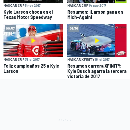
NASCAR CUP
5 nov 2017
NASCAR CUP
14 ago 2017
Kyle Larson choca en el
Resumen: ¡Larson gana en
Texas Motor Speedway
Mich-Again!
00:57
01:36
NASCAR CUP
31 jul 2017
NASCAR XFINITY
16 jul 2017
Feliz cumpleaños 25 a Kyle
Resumen carrera XFINITY:
Larson
Kyle Busch agarra la tercera
victoria de 2017