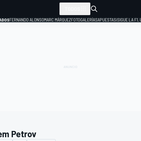
TODOS
ADOS
FERNANDO ALONSO
MARC MÁRQUEZ
FOTOGALERÍAS
APUESTAS
¡SIGUE LA F1,
P
em Petrov