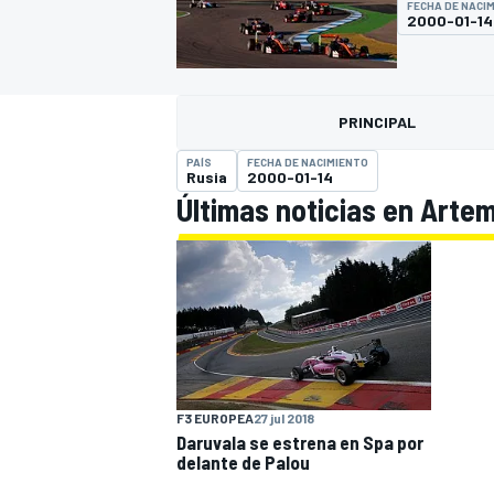
FECHA DE NACI
2000-01-14
INDYCAR
WRC
PRINCIPAL
PAÍS
FECHA DE NACIMIENTO
Rusia
2000-01-14
Últimas noticias en Arte
WEC
FÓRMULA E
F3 EUROPEA
27 jul 2018
Daruvala se estrena en Spa por
delante de Palou