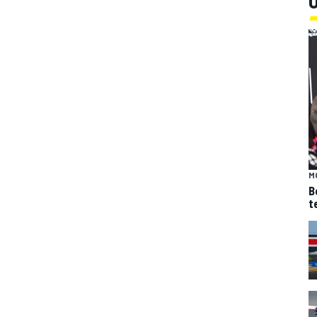
Ú
M
B
t