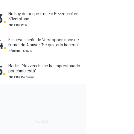
3
.
No hay dolor que frene a Bezzecchi en
Silverstone
MOTOGP
1 h
4
.
El nuevo sueño de Verstappen nace de
Fernando Alonso: "Me gustaría hacerlo"
FÓRMULA 1
4 h
5
.
Martín: "Bezzecchi me ha impresionado
por cómo está"
MOTOGP
43 min