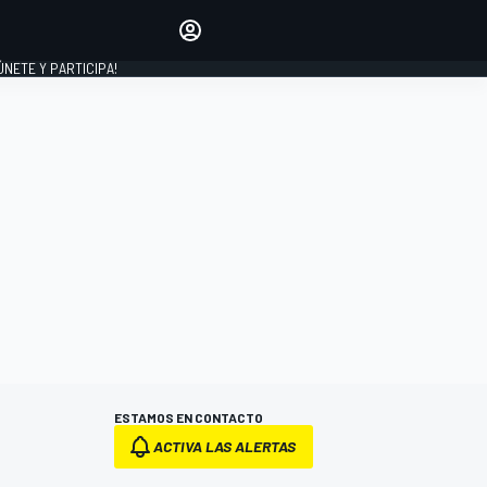
Haz que tu voz se escuche
comentando los artículos
 ÚNETE Y PARTICIPA!
INICIAR SESIÓN
EDICIÓN
ESPAÑA
ESTAMOS EN CONTACTO
ACTIVA LAS ALERTAS