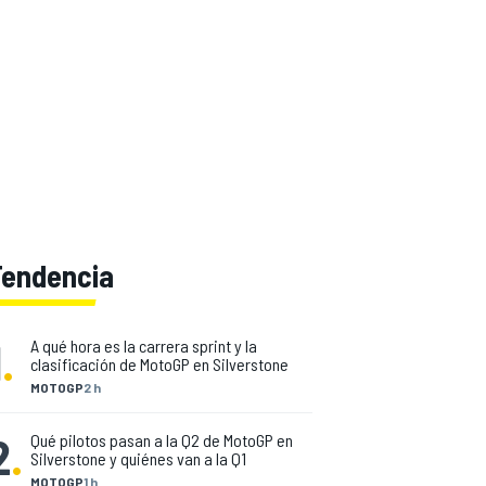
Tendencia
1
.
A qué hora es la carrera sprint y la
clasificación de MotoGP en Silverstone
MOTOGP
2 h
2
.
Qué pilotos pasan a la Q2 de MotoGP en
Silverstone y quiénes van a la Q1
MOTOGP
1 h