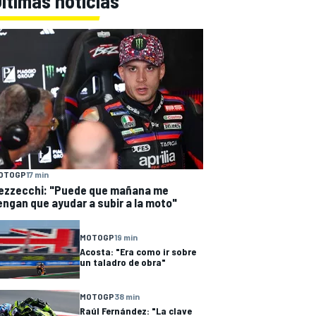
ltimas noticias
OTOGP
17 min
ezzecchi: "Puede que mañana me
engan que ayudar a subir a la moto"
MOTOGP
19 min
Acosta: "Era como ir sobre
un taladro de obra"
MOTOGP
38 min
Raúl Fernández: "La clave