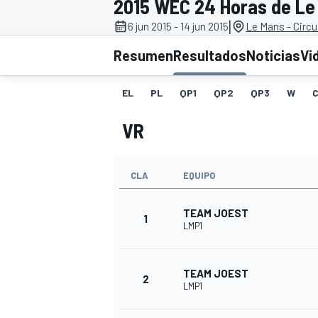
2015 WEC 24 Horas de Le
|
6 jun 2015 - 14 jun 2015
Le Mans - Circu
INDYCAR
WRC
Resumen
Resultados
Noticias
Vi
EL
PL
QP1
QP2
QP3
W
VR
CLA
EQUIPO
TEAM JOEST
1
LMP1
WEC
FÓRMULA E
TEAM JOEST
2
LMP1