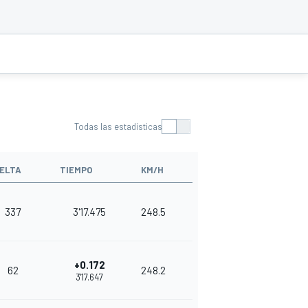
Todas las estadísticas
ELTA
TIEMPO
KM/H
337
3'17.475
248.5
+0.172
62
248.2
3'17.647