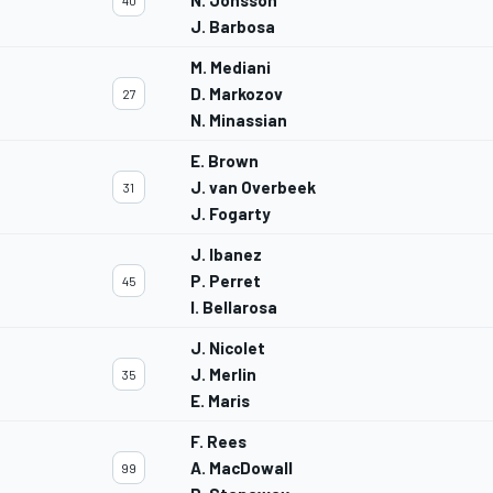
N. Jönsson
40
J. Barbosa
M. Mediani
D. Markozov
27
N. Minassian
E. Brown
J. van Overbeek
31
J. Fogarty
J. Ibanez
P. Perret
45
I. Bellarosa
J. Nicolet
J. Merlin
35
E. Maris
F. Rees
A. MacDowall
99