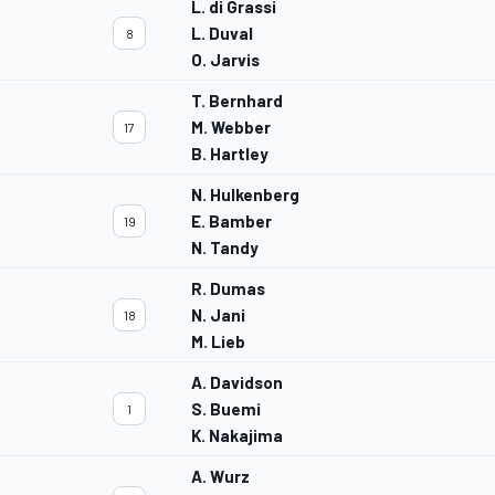
L. di Grassi
L. Duval
8
O. Jarvis
T. Bernhard
M. Webber
17
B. Hartley
N. Hulkenberg
E. Bamber
19
N. Tandy
R. Dumas
N. Jani
18
M. Lieb
A. Davidson
S. Buemi
1
K. Nakajima
A. Wurz