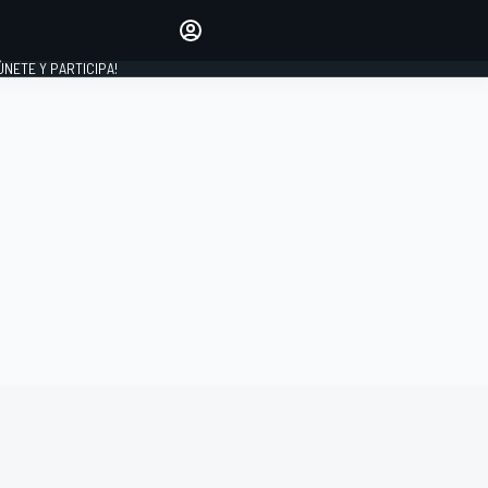
Haz que tu voz se escuche
comentando los artículos
 ÚNETE Y PARTICIPA!
INICIAR SESIÓN
EDICIÓN
ESPAÑA