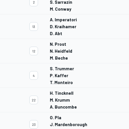
S. Sarrazin
2
M. Conway
A. Imperatori
D. Kraihamer
13
D. Abt
N. Prost
N. Heidfeld
12
M. Beche
S. Trummer
P. Kaffer
4
T. Monteiro
H. Tincknell
M. Krumm
22
A. Buncombe
O. Pla
J. Mardenborough
23