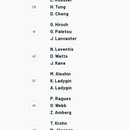
H. Tung
29
D. Cheng
G. Hirsch
G. Paletou
41
J. Lancaster
N. Leventis
D. Watts
42
J. Kane
M. Aleshin
K. Ladygin
37
A. Ladygin
P. Ragues
O. Webb
43
Z. Amberg
T. Krohn