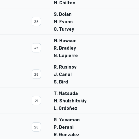
M. Chilton
S. Dolan
M. Evans
38
O. Turvey
M. Howson
R. Bradley
47
N. Lapierre
R. Rusinov
J. Canal
26
S. Bird
T. Matsuda
M. Shulzhitskiy
21
L. Ordóñez
G. Yacaman
P. Derani
28
R. Gonzalez