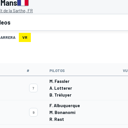
 Mans
it de la Sarthe, FR
deos
CARRERA
VR
#
PILOTOS
VU
M. Fassler
A. Lotterer
7
B. Tréluyer
F. Albuquerque
M. Bonanomi
9
R. Rast