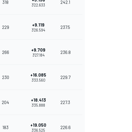
318
242.1
3'22.633
+9.119
229
237.5
3'26.594
+9.709
266
236.8
3'27.184
+16.085
230
229.7
3'33.560
+18.413
204
227.3
3'35.888
+19.050
183
226.6
3'36.525