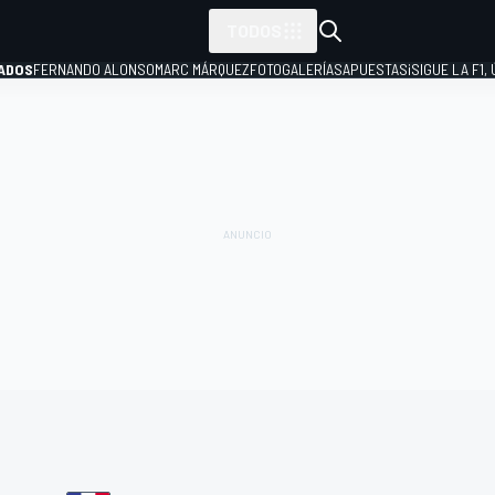
TODOS
ADOS
FERNANDO ALONSO
MARC MÁRQUEZ
FOTOGALERÍAS
APUESTAS
¡SIGUE LA F1,
P