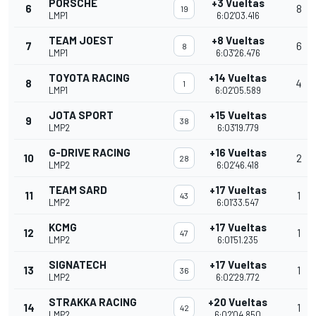
PORSCHE
+3 Vueltas
6
8
19
LMP1
6:02'03.416
TEAM JOEST
+8 Vueltas
7
6
8
LMP1
6:03'26.476
TOYOTA RACING
+14 Vueltas
8
4
1
LMP1
6:02'05.589
JOTA SPORT
+15 Vueltas
9
38
LMP2
6:03'19.779
G-DRIVE RACING
+16 Vueltas
10
2
28
LMP2
6:02'46.418
TEAM SARD
+17 Vueltas
11
1
43
LMP2
6:01'33.547
KCMG
+17 Vueltas
12
1
47
LMP2
6:01'51.235
SIGNATECH
+17 Vueltas
13
1
36
LMP2
6:02'29.772
STRAKKA RACING
+20 Vueltas
14
1
42
LMP2
6:02'04.850