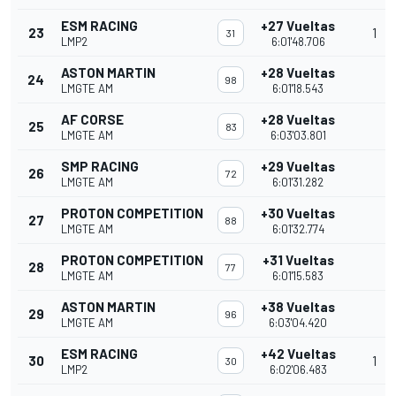
ESM RACING
+27 Vueltas
23
1
31
LMP2
6:01'48.706
ASTON MARTIN
+28 Vueltas
24
98
LMGTE AM
6:01'18.543
AF CORSE
+28 Vueltas
25
83
LMGTE AM
6:03'03.801
SMP RACING
+29 Vueltas
26
72
LMGTE AM
6:01'31.282
PROTON COMPETITION
+30 Vueltas
27
88
LMGTE AM
6:01'32.774
PROTON COMPETITION
+31 Vueltas
28
77
LMGTE AM
6:01'15.583
ASTON MARTIN
+38 Vueltas
29
96
LMGTE AM
6:03'04.420
ESM RACING
+42 Vueltas
30
1
30
LMP2
6:02'06.483