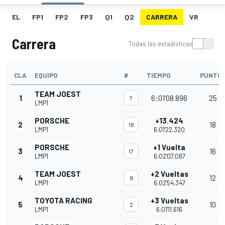
EL
FP1
FP2
FP3
Q1
Q2
CARRERA
VR
Carrera
Todas las estadísticas
CLA
EQUIPO
#
TIEMPO
PUNTO
TEAM JOEST
1
6:01'08.896
25
7
LMP1
PORSCHE
+13.424
2
18
18
LMP1
6:01'22.320
PORSCHE
+1 Vuelta
3
16
17
LMP1
6:02'07.087
TEAM JOEST
+2 Vueltas
4
12
9
LMP1
6:02'54.347
TOYOTA RACING
+3 Vueltas
5
10
2
LMP1
6:01'11.616