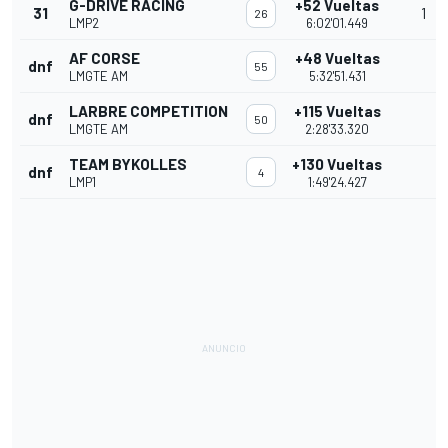
G-DRIVE RACING
+52 Vueltas
31
1
26
LMP2
6:02'01.449
AF CORSE
+48 Vueltas
dnf
55
LMGTE AM
5:32'51.431
LARBRE COMPETITION
+115 Vueltas
dnf
50
LMGTE AM
2:28'33.320
TEAM BYKOLLES
+130 Vueltas
dnf
4
LMP1
1:49'24.427