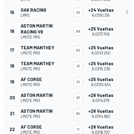
OAK RACING
+24 Vueltas
15
1
35
LMP2
6:03'10.315
ASTON MARTIN
+25 Vueltas
16
RACING V8
99
6:02'17.759
LMGTE PRO
TEAM MANTHEY
+25 Vueltas
17
92
LMGTE PRO
6:02'47.250
TEAM MANTHEY
+25 Vueltas
18
91
LMGTE PRO
6:03'15.238
AF CORSE
+25 Vueltas
19
51
LMGTE PRO
6:03'30.834
ASTON MARTIN
+26 Vueltas
20
97
LMGTE PRO
6:01'14.679
ASTON MARTIN
+26 Vueltas
21
95
LMGTE PRO
6:01'34.962
AF CORSE
+26 Vueltas
22
71
LMGTE PRO
6:02'18.707