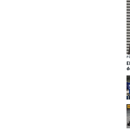
F
E
d