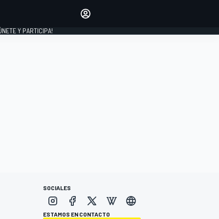
Haz que tu voz se escuche
comentando los artículos
 ÚNETE Y PARTICIPA!
INICIAR SESIÓN
EDICIÓN
ESPAÑA
SOCIALES
ESTAMOS EN CONTACTO