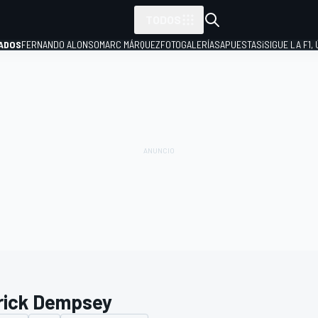
TODOS
ADOS
FERNANDO ALONSO
MARC MÁRQUEZ
FOTOGALERÍAS
APUESTAS
¡SIGUE LA F1,
P
rick Dempsey