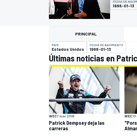
FECHA DE NACI
1966-01-13
INDYCAR
WRC
PRINCIPAL
PAÍS
FECHA DE NACIMIENTO
Estados Unidos
1966-01-13
Últimas noticias en Patr
WEC
FÓRMULA E
WEC
7 mar 2016
WEC
13
Patrick Dempsey deja las
"Pors
carreras
Alman