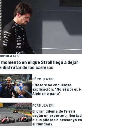
ÓRMULA 1
3 h
l momento en el que Stroll llegó a dejar
e disfrutar de las carreras
FÓRMULA 1
3 h
Briatore no encuentra
explicación: "No sé por qué
Alpine no gana"
FÓRMULA 1
3 h
El gran dilema de Ferrari
según un experto: ¿libertad
a sus pilotos o pensar ya en
el Mundial?