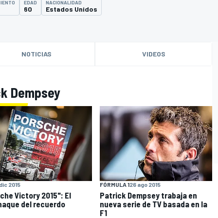
MIENTO
EDAD
NACIONALIDAD
60
Estados Unidos
NOTICIAS
VIDEOS
ick Dempsey
 dic 2015
FÓRMULA 1
26 ago 2015
che Victory 2015": El
Patrick Dempsey trabaja en
aque del recuerdo
nueva serie de TV basada en la
F1