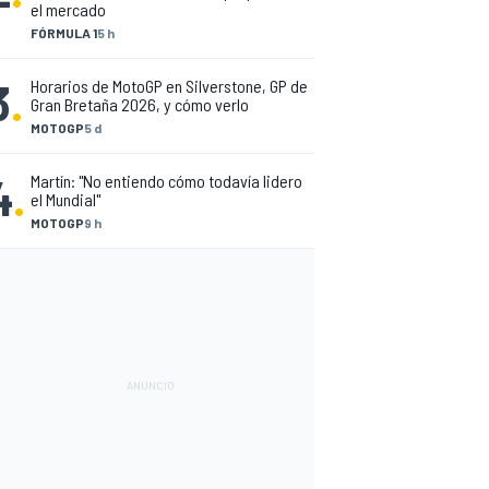
el mercado
FÓRMULA 1
5 h
3
.
Horarios de MotoGP en Silverstone, GP de
Gran Bretaña 2026, y cómo verlo
MOTOGP
5 d
4
.
Martín: "No entiendo cómo todavía lidero
el Mundial"
MOTOGP
9 h