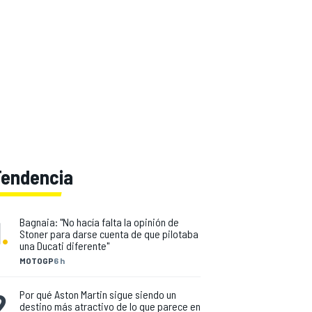
Tendencia
1
.
Bagnaia: "No hacía falta la opinión de
Stoner para darse cuenta de que pilotaba
una Ducati diferente"
MOTOGP
6 h
2
.
Por qué Aston Martin sigue siendo un
destino más atractivo de lo que parece en