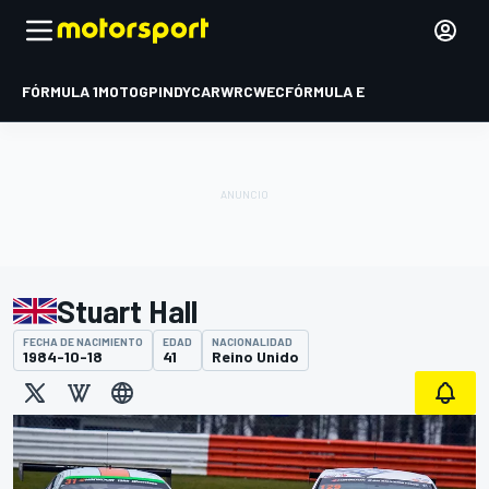
FÓRMULA 1
MOTOGP
INDYCAR
WRC
WEC
FÓRMULA E
Stuart Hall
FECHA DE NACIMIENTO
EDAD
NACIONALIDAD
1984-10-18
41
Reino Unido