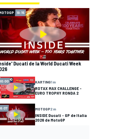
MOTOGP
19:15
Inside' Ducati de la World Ducati Week
026
00:00
KARTING
1 m
ROTAX MAX CHALLENGE -
EURO TROPHY RONDA 2
16:07
MOTOGP
2 m
INSIDE Ducati - GP de Italia
2026 de MotoGP