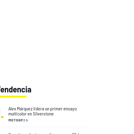
Tendencia
1
.
Alex Márquez lidera un primer ensayo
multicolor en Silverstone
MOTOGP
2 h