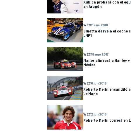
Kubica probará con el equ
en Aragón
WEC
11 ene 2018
Ginetta desvela el coche c
LMP1
WEC
18 ago 2017
Manor alineará a Hanley y 
México
WEC
6 jun 2016
Roberto Merhi encandiló a
Le Mans
WEC
2 jun 2016
Roberto Merhi correrá en 