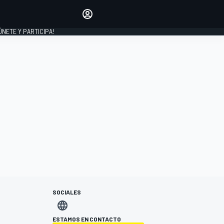
Haz que tu voz se escuche
comentando los artículos
 ÚNETE Y PARTICIPA!
INICIAR SESIÓN
EDICIÓN
ESPAÑA
SOCIALES
ESTAMOS EN CONTACTO