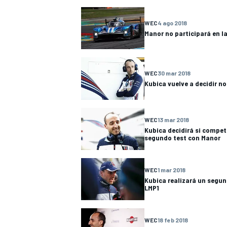
WEC
4 ago 2018
Manor no participará en la
WEC
30 mar 2018
Kubica vuelve a decidir n
WEC
13 mar 2018
Kubica decidirá si competi
segundo test con Manor
WEC
1 mar 2018
Kubica realizará un segun
LMP1
WEC
18 feb 2018