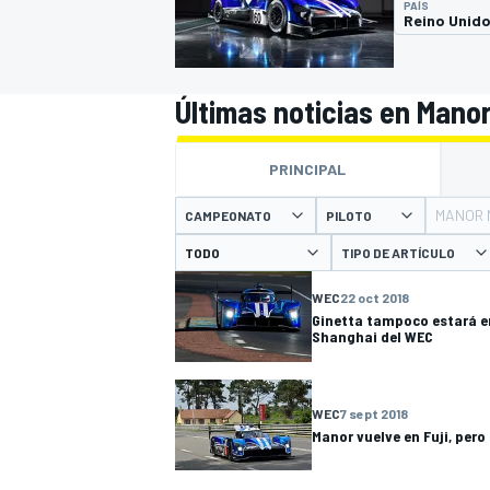
PAÍS
Reino Unid
INDYCAR
WRC
Últimas noticias en Mano
PRINCIPAL
MANOR 
CAMPEONATO
PILOTO
TIPO DE ARTÍCULO
WEC
22 oct 2018
Ginetta tampoco estará en
Shanghai del WEC
WEC
FÓRMULA E
WEC
7 sept 2018
Manor vuelve en Fuji, pero