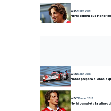
WEC
6 abr 2016
Merhi espera que Manor s
MÁS CATEGORÍAS
WEC
6 abr 2016
Manor prepara el chasis qu
WEC
30 mar 2016
Merhi completa la alineac