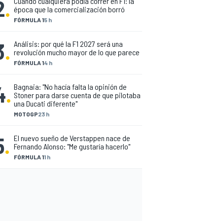
2
.
Cuando cualquiera podía correr en F1: la
época que la comercialización borró
FÓRMULA 1
5 h
3
.
Análisis: por qué la F1 2027 será una
revolución mucho mayor de lo que parece
FÓRMULA 1
4 h
4
.
Bagnaia: "No hacía falta la opinión de
Stoner para darse cuenta de que pilotaba
una Ducati diferente"
MOTOGP
23 h
5
.
El nuevo sueño de Verstappen nace de
Fernando Alonso: "Me gustaría hacerlo"
FÓRMULA 1
1 h