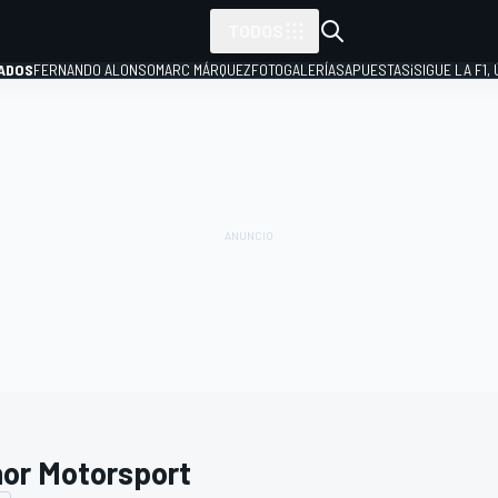
TODOS
ADOS
FERNANDO ALONSO
MARC MÁRQUEZ
FOTOGALERÍAS
APUESTAS
¡SIGUE LA F1,
P
or Motorsport