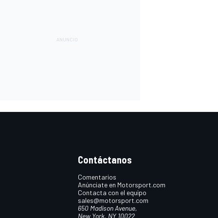
Contáctanos
Comentarios
Anúnciate en Motorsport.com
Contacta con el equipo
sales@motorsport.com
650 Madison Avenue,
New York, NY 10022