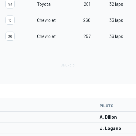
Toyota
261
32 laps
93
Chevrolet
260
33 laps
13
Chevrolet
257
36 laps
30
PILOTO
A. Dillon
J. Logano