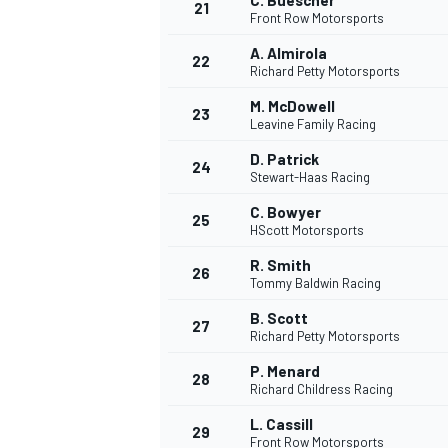
C. Buescher
21
Front Row Motorsports
A. Almirola
22
Richard Petty Motorsports
M. McDowell
23
Leavine Family Racing
D. Patrick
24
Stewart-Haas Racing
C. Bowyer
25
HScott Motorsports
MÁS CATEGORÍAS
R. Smith
26
Tommy Baldwin Racing
B. Scott
27
Richard Petty Motorsports
P. Menard
28
Richard Childress Racing
L. Cassill
29
Front Row Motorsports