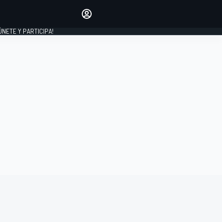
Haz que tu voz se escuche
comentando los artículos
 ÚNETE Y PARTICIPA!
INICIAR SESIÓN
EDICIÓN
ESPAÑA