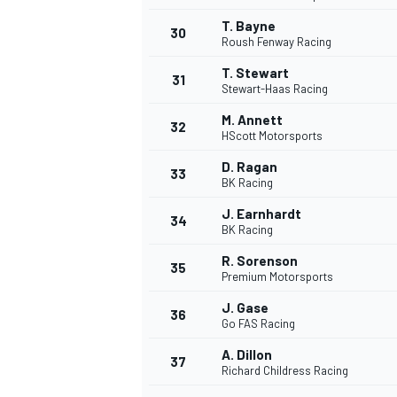
T. Bayne
30
Roush Fenway Racing
T. Stewart
31
Stewart-Haas Racing
M. Annett
32
HScott Motorsports
D. Ragan
33
BK Racing
J. Earnhardt
34
BK Racing
R. Sorenson
35
Premium Motorsports
J. Gase
36
Go FAS Racing
A. Dillon
37
Richard Childress Racing