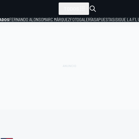
TODOS
ADOS
FERNANDO ALONSO
MARC MÁRQUEZ
FOTOGALERÍAS
APUESTAS
¡SIGUE LA F1,
P