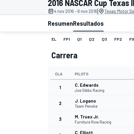
2016 NASCAR Cup Texas I
|
4 nov 2016 - 6 nov 2016
Texas Motor S
INDYCAR
WRC
Resumen
Resultados
EL
FP1
Q1
Q2
Q3
FP2
FI
Carrera
CLA
PILOTO
C. Edwards
1
Joe Gibbs Racing
J. Logano
2
WEC
FÓRMULA E
Team Penske
M. Truex Jr.
3
Furniture Row Racing
C. Elliott