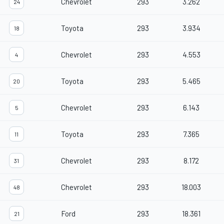
Chevrolet
293
3.262
24
Toyota
293
3.934
18
Chevrolet
293
4.553
4
Toyota
293
5.465
20
Chevrolet
293
6.143
5
Toyota
293
7.365
11
Chevrolet
293
8.172
31
Chevrolet
293
18.003
48
Ford
293
18.361
21