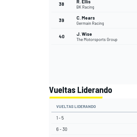
R. Ellis
38
BK Racing
C. Mears
39
Germain Racing
J. Wise
40
The Motorsports Group
Vueltas Liderando
VUELTAS LIDERANDO
1 - 5
6 - 30