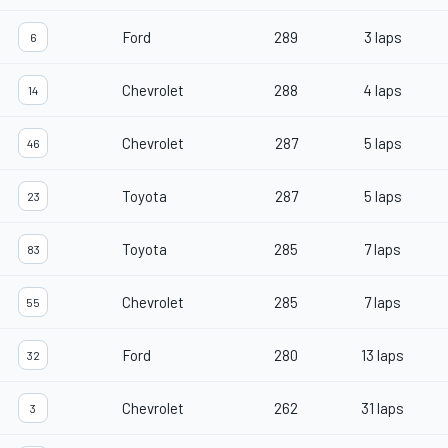
Ford
289
3 laps
6
Chevrolet
288
4 laps
14
Chevrolet
287
5 laps
46
Toyota
287
5 laps
23
Toyota
285
7 laps
83
Chevrolet
285
7 laps
55
Ford
280
13 laps
32
Chevrolet
262
31 laps
3