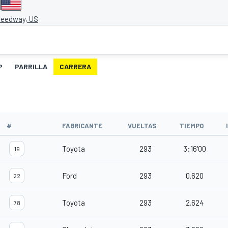
I
peedway, US
P
PARRILLA
CARRERA
#
FABRICANTE
VUELTAS
TIEMPO
Toyota
293
3:16'00
19
Ford
293
0.620
22
Toyota
293
2.624
78