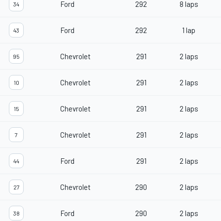
Ford
292
8 laps
34
Ford
292
1 lap
43
Chevrolet
291
2 laps
95
Chevrolet
291
2 laps
10
Chevrolet
291
2 laps
15
Chevrolet
291
2 laps
7
Ford
291
2 laps
44
Chevrolet
290
2 laps
27
Ford
290
2 laps
38