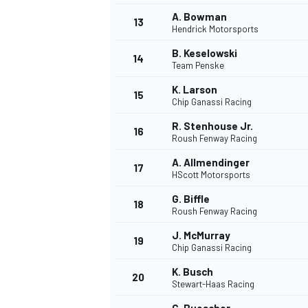
A. Bowman
13
Hendrick Motorsports
B. Keselowski
14
Team Penske
K. Larson
15
Chip Ganassi Racing
R. Stenhouse Jr.
16
Roush Fenway Racing
A. Allmendinger
17
HScott Motorsports
G. Biffle
18
Roush Fenway Racing
J. McMurray
19
Chip Ganassi Racing
K. Busch
20
Stewart-Haas Racing