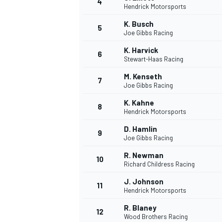
4
Hendrick Motorsports
K. Busch
5
Joe Gibbs Racing
K. Harvick
6
Stewart-Haas Racing
M. Kenseth
7
Joe Gibbs Racing
K. Kahne
8
Hendrick Motorsports
D. Hamlin
9
Joe Gibbs Racing
R. Newman
10
Richard Childress Racing
J. Johnson
11
Hendrick Motorsports
R. Blaney
12
Wood Brothers Racing