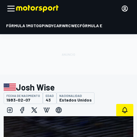
FÓRMULA 1
MOTOGP
INDYCAR
WRC
WEC
FÓRMULA E
Josh Wise
FECHA DE NACIMIENTO
EDAD
NACIONALIDAD
1983-02-07
43
Estados Unidos