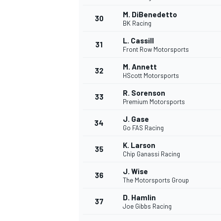
M. DiBenedetto
30
BK Racing
L. Cassill
31
Front Row Motorsports
M. Annett
32
HScott Motorsports
R. Sorenson
33
Premium Motorsports
J. Gase
34
Go FAS Racing
K. Larson
35
Chip Ganassi Racing
J. Wise
36
The Motorsports Group
D. Hamlin
37
Joe Gibbs Racing