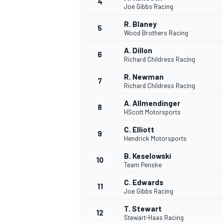
4
Joe Gibbs Racing
R. Blaney
5
Wood Brothers Racing
A. Dillon
6
Richard Childress Racing
R. Newman
7
Richard Childress Racing
A. Allmendinger
8
HScott Motorsports
C. Elliott
9
Hendrick Motorsports
B. Keselowski
10
Team Penske
C. Edwards
11
Joe Gibbs Racing
T. Stewart
12
Stewart-Haas Racing