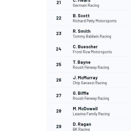
C. Mears
21
Germain Racing
B. Scott
22
Richard Petty Motorsports
R. Smith
23
Tommy Baldwin Racing
C. Buescher
24
Front Row Motorsports
T. Bayne
25
Roush Fenway Racing
MÁS CATEGORÍAS
J. McMurray
26
Chip Ganassi Racing
G. Biffle
27
Roush Fenway Racing
M. McDowell
28
Leavine Family Racing
D. Ragan
29
BK Racing