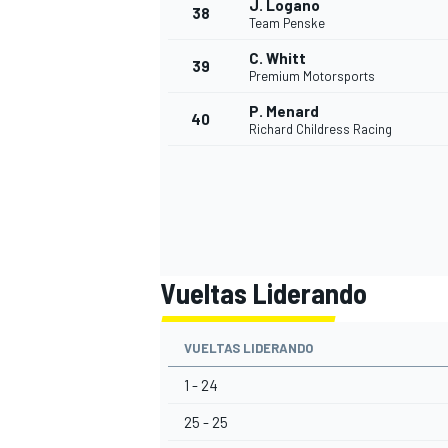
J. Logano
38
Team Penske
C. Whitt
39
Premium Motorsports
P. Menard
40
Richard Childress Racing
Vueltas Liderando
VUELTAS LIDERANDO
1 - 24
25 - 25