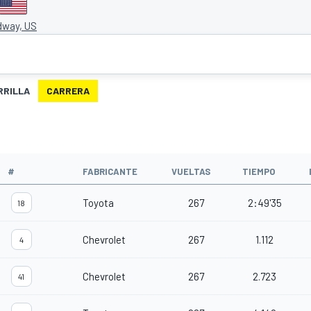
way, US
RRILLA
CARRERA
#
FABRICANTE
VUELTAS
TIEMPO
Toyota
267
2:49'35
18
Chevrolet
267
1.112
4
Chevrolet
267
2.723
41