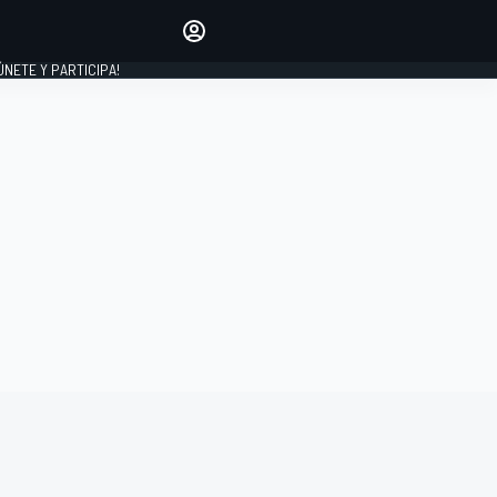
Haz que tu voz se escuche
comentando los artículos
 ÚNETE Y PARTICIPA!
INICIAR SESIÓN
EDICIÓN
ESPAÑA