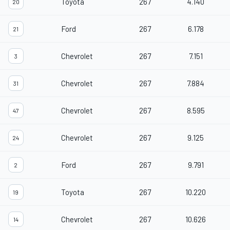
Toyota
267
4.140
20
Ford
267
6.178
21
Chevrolet
267
7.151
3
Chevrolet
267
7.884
31
Chevrolet
267
8.595
47
Chevrolet
267
9.125
24
Ford
267
9.791
2
Toyota
267
10.220
19
Chevrolet
267
10.626
14