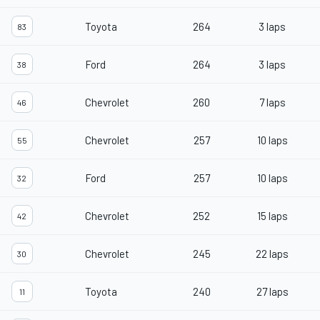
Toyota
264
3 laps
83
Ford
264
3 laps
38
Chevrolet
260
7 laps
46
Chevrolet
257
10 laps
55
Ford
257
10 laps
32
Chevrolet
252
15 laps
42
Chevrolet
245
22 laps
30
Toyota
240
27 laps
11