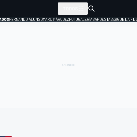
TODOS
ADOS
FERNANDO ALONSO
MARC MÁRQUEZ
FOTOGALERÍAS
APUESTAS
¡SIGUE LA F1,
P