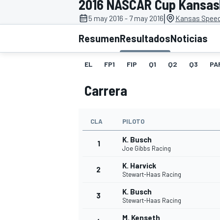
2016 NASCAR Cup Kansas
|
5 may 2016 - 7 may 2016
Kansas Speed
INDYCAR
WRC
Resumen
Resultados
Noticias
EL
FP1
FIP
Q1
Q2
Q3
PA
Carrera
CLA
PILOTO
K. Busch
1
Joe Gibbs Racing
K. Harvick
2
WEC
FÓRMULA E
Stewart-Haas Racing
K. Busch
3
Stewart-Haas Racing
M. Kenseth