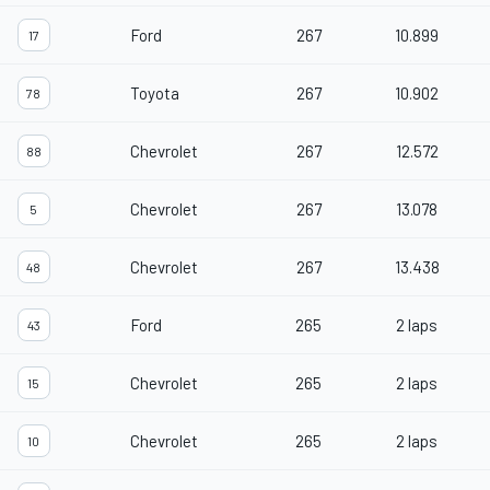
Ford
267
10.899
17
Toyota
267
10.902
78
Chevrolet
267
12.572
88
Chevrolet
267
13.078
5
Chevrolet
267
13.438
48
Ford
265
2 laps
43
Chevrolet
265
2 laps
15
Chevrolet
265
2 laps
10