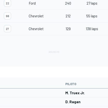
Ford
240
27 laps
22
Chevrolet
212
55 laps
98
Chevrolet
129
138 laps
27
PILOTO
M. Truex Jr.
D. Ragan