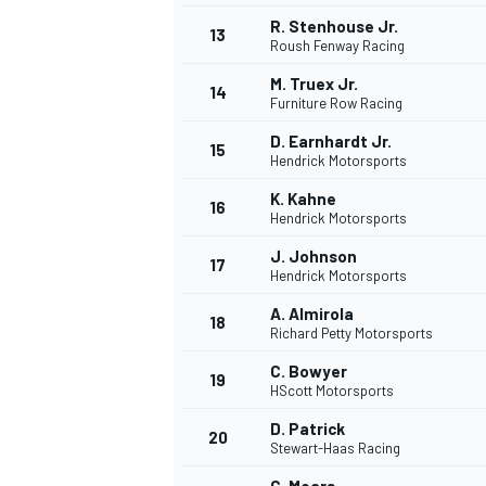
R. Stenhouse Jr.
13
Roush Fenway Racing
M. Truex Jr.
14
Furniture Row Racing
D. Earnhardt Jr.
15
Hendrick Motorsports
K. Kahne
16
Hendrick Motorsports
J. Johnson
17
Hendrick Motorsports
A. Almirola
18
Richard Petty Motorsports
C. Bowyer
19
HScott Motorsports
D. Patrick
20
Stewart-Haas Racing