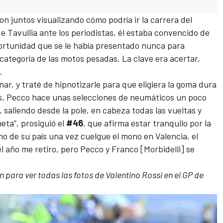
on juntos visualizando cómo podría ir la carrera del
 de Tavullia ante los periodistas, él estaba convencido de
ortunidad que se le había presentado nunca para
a categoría de las motos pesadas
. La clave era acertar,
.
nar, y traté de hipnotizarle para que eligiera la goma dura
ces, Pecco hace unas selecciones de neumáticos un poco
, saliendo desde la
pole
, en cabeza todas las vueltas y
eta”, prosiguió el
#46
, que afirma estar tranquilo por la
mo de su país una vez cuelgue el mono en Valencia, el
l año me retiro, pero Pecco y
Franco [Morbidelli]
se
n para ver todas las fotos de Valentino Rossi en el GP de