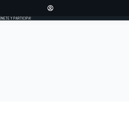
Haz que tu voz se escuche
comentando los artículos
 ÚNETE Y PARTICIPA!
INICIAR SESIÓN
EDICIÓN
ESPAÑA