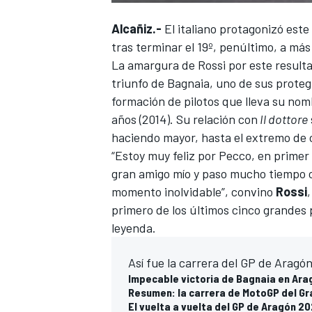
Alcañiz.-
El italiano protagonizó est
tras terminar el 19º, penúltimo, a má
La amargura de
Rossi
por este result
triunfo de Bagnaia
, uno de sus proteg
formación de pilotos que lleva su nom
años (2014). Su relación con
Il dottore
haciendo mayor, hasta el extremo de 
“Estoy muy feliz por Pecco, en primer
gran amigo mío y paso mucho tiempo co
momento inolvidable”, convino
Rossi
primero de los últimos cinco grandes 
leyenda.
Así fue la carrera del GP de Aragón
Impecable victoria de Bagnaia en Ara
Resumen: la carrera de MotoGP del Gr
El vuelta a vuelta del GP de Aragón 2