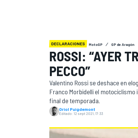
INDYCAR
WRC
DECLARACIONES
MotoGP
GP de Aragón
ROSSI: “AYER T
PECCO”
Valentino Rossi se deshace en elog
Franco Morbidelli el motociclismo i
final de temporada.
WEC
FÓRMULA E
Oriol Puigdemont
Editado:
12 sept 2021, 17:33