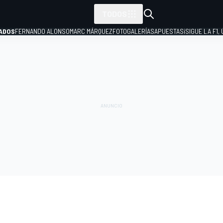
TODOS
ADOS
FERNANDO ALONSO
MARC MÁRQUEZ
FOTOGALERÍAS
APUESTAS
¡SIGUE LA F1,
P