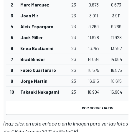
2
Marc Marquez
23
0.673
0.673
3
Joan Mir
23
3.911
3.911
4
Aleix Espargaro
23
9.269
9.269
5
Jack Miller
23
11.928
11.928
6
Enea Bastianini
23
13.757
13.757
7
Brad Binder
23
14.064
14.064
8
Fabio Quartararo
23
16.575
16.575
9
Jorge Martín
23
16.615
16.615
10
Takaaki Nakagami
23
16.904
16.904
VER RESULTADOS
(Haz click en este enlace o en la imagen para ver las fotos
del GP de Aragón 2021 de MotoGP)