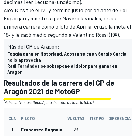
décimas Iker Lecuona (undécimo).
Alex Rins fue el 12º y terminó justo por delante de Pol
Espargaró, mientras que Maverick Viñales, en su
primera carrera como piloto de Aprilia, cruzó la meta el
18º y le sacó medio segundo a Valentino Rossi (19º).
Más del GP de Aragón:
Foggia gana en Motorland, Acosta se cae y Sergio García
no lo aprovecha
Raúl Fernández se sobrepone al dolor para ganar en
Aragón
Resultados de la carrera del GP de
Aragón 2021 de MotoGP
(Pulsa en 'ver resultados' para disfrutar de toda la tabla)
CLA
PILOTO
VUELTAS
TIEMPO
DIFERENCIA
1
Francesco Bagnaia
23
-