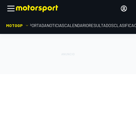
MOTOGP
PORTADA
NOTICIAS
CALENDARIO
RESULTADOS
CLASIFICA