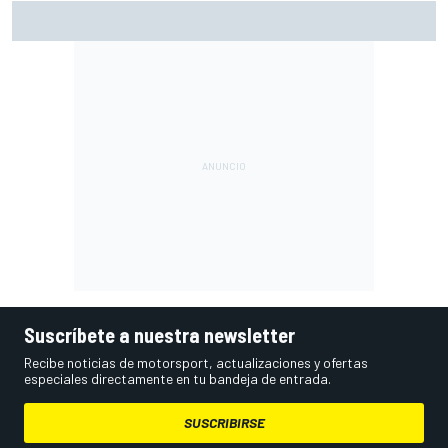
MotoGP en DIRECTO: sigue la carrera sprint en Silverstone
con Live Timing
Suscríbete a nuestra newsletter
Recibe noticias de motorsport, actualizaciones y ofertas
especiales directamente en tu bandeja de entrada.
SUSCRIBIRSE