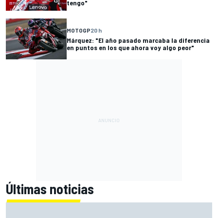
tengo"
MOTOGP
20 h
Márquez: "El año pasado marcaba la diferencia
en puntos en los que ahora voy algo peor"
Últimas noticias