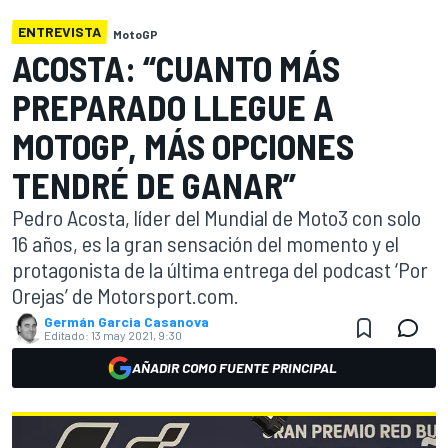
ENTREVISTA
MotoGP
ACOSTA: “CUANTO MÁS
PREPARADO LLEGUE A
MOTOGP, MÁS OPCIONES
TENDRÉ DE GANAR”
Pedro Acosta, líder del Mundial de Moto3 con solo
16 años, es la gran sensación del momento y el
protagonista de la última entrega del podcast ‘Por
Orejas’ de Motorsport.com.
Germán Garcia Casanova
Editado:
13 may 2021, 9:30
AÑADIR COMO FUENTE PRINCIPAL