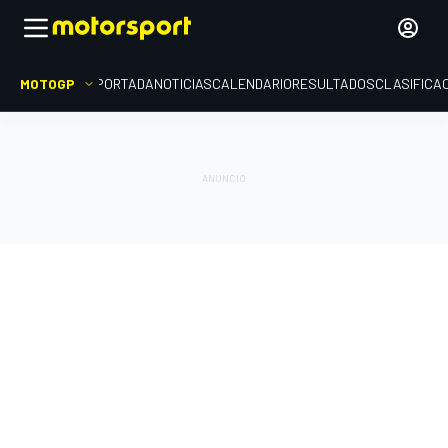
MOTOGP
PORTADA
NOTICIAS
CALENDARIO
RESULTADOS
CLASIFICA