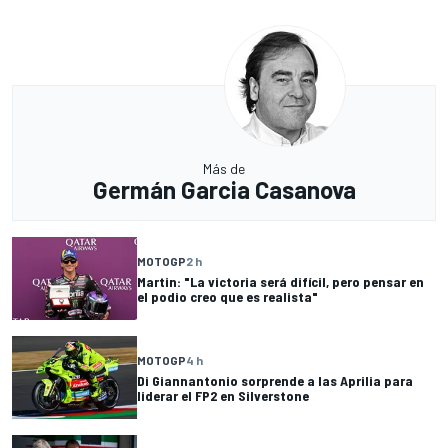
Más de
Germán Garcia Casanova
MOTOGP
2 h
Martin: "La victoria será difícil, pero pensar en
el podio creo que es realista"
MOTOGP
4 h
Di Giannantonio sorprende a las Aprilia para
liderar el FP2 en Silverstone