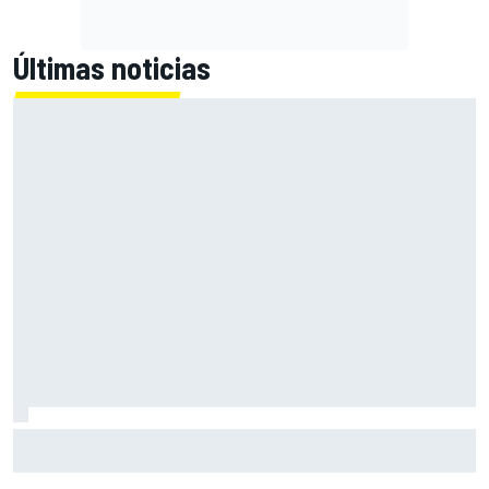
Últimas noticias
MotoGP en DIRECTO: la Práctica de Silverstone (Gran
Bretaña), con Live Timing