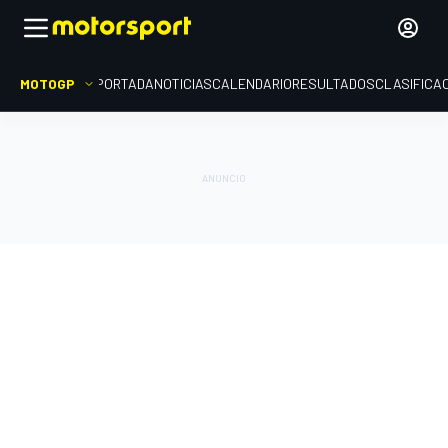
MOTOGP
PORTADA
NOTICIAS
CALENDARIO
RESULTADOS
CLASIFICA