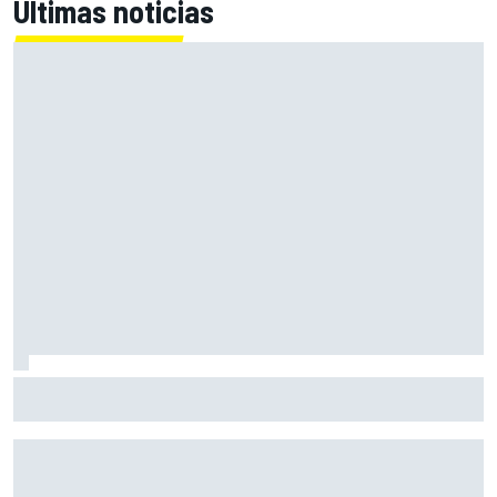
Últimas noticias
El momento en el que Stroll llegó a dejar de disfrutar de las
carreras