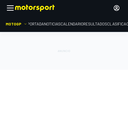
MOTOGP
PORTADA
NOTICIAS
CALENDARIO
RESULTADOS
CLASIFICA