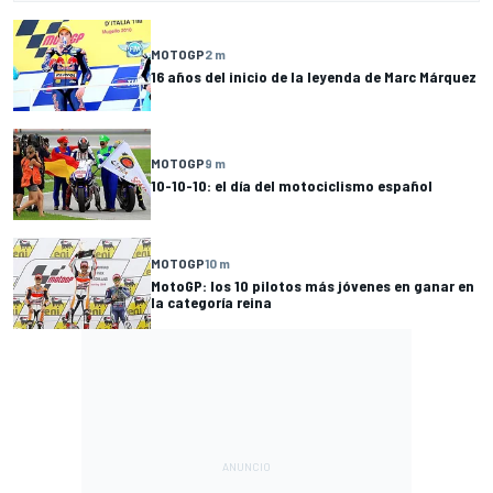
MOTOGP
2 m
16 años del inicio de la leyenda de Marc Márquez
MOTOGP
9 m
10-10-10: el día del motociclismo español
MOTOGP
10 m
MotoGP: los 10 pilotos más jóvenes en ganar en
la categoría reina