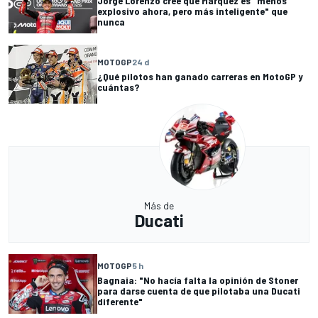
Jorge Lorenzo cree que Márquez es "menos
explosivo ahora, pero más inteligente" que
nunca
MOTOGP
24 d
¿Qué pilotos han ganado carreras en MotoGP y
cuántas?
Más de
Ducati
MOTOGP
5 h
Bagnaia: "No hacía falta la opinión de Stoner
para darse cuenta de que pilotaba una Ducati
diferente"