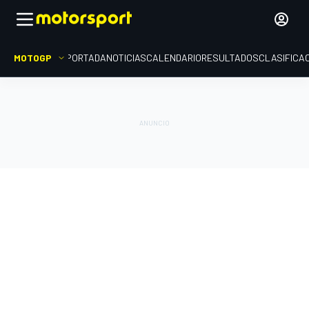
MOTOGP
PORTADA
NOTICIAS
CALENDARIO
RESULTADOS
CLASIFICA