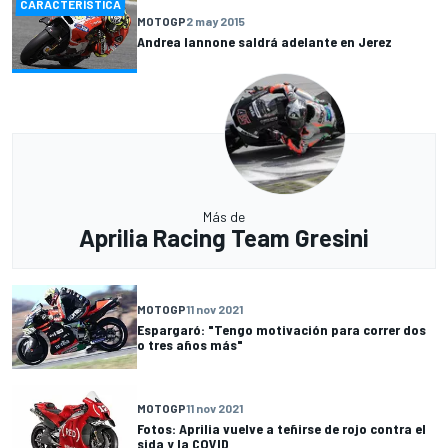
CARACTERÍSTICA
MOTOGP
2 may 2015
Andrea Iannone saldrá adelante en Jerez
Más de
Aprilia Racing Team Gresini
MOTOGP
11 nov 2021
Espargaró: "Tengo motivación para correr dos
o tres años más"
MOTOGP
11 nov 2021
Fotos: Aprilia vuelve a teñirse de rojo contra el
sida y la COVID