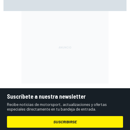
Moto2 en Silverstone – Resumen y resultados – Guevara
líder, con cinco españoles en el top 6
Suscríbete a nuestra newsletter
Recibe noticias de motorsport, actualizaciones y ofertas
especiales directamente en tu bandeja de entrada.
SUSCRIBIRSE