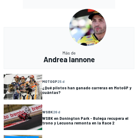
Más de
Andrea Iannone
MOTOGP
25 d
¿Qué pilotos han ganado carreras en MotoGP y
cuántas?
WSBK
26 d
WSBK en Donington Park - Bulega recupera el
trono y Lecuona remonta en la Race 2