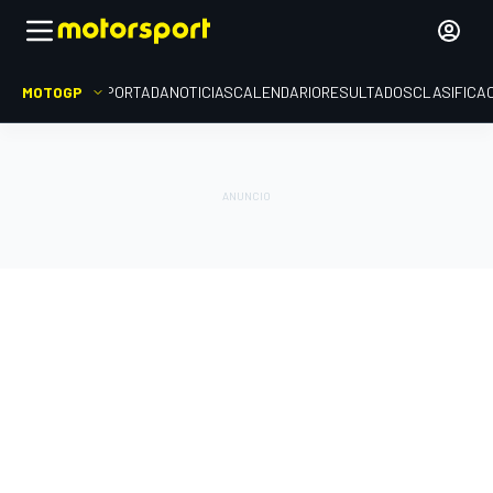
MOTOGP
PORTADA
NOTICIAS
CALENDARIO
RESULTADOS
CLASIFICA