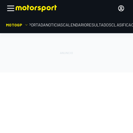
MOTOGP
PORTADA
NOTICIAS
CALENDARIO
RESULTADOS
CLASIFICA