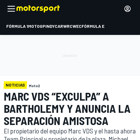
FÓRMULA 1
MOTOGP
INDYCAR
WRC
WEC
FÓRMULA E
NOTICIAS
Moto2
MARC VDS “EXCULPA” A
BARTHOLEMY Y ANUNCIA LA
SEPARACIÓN AMISTOSA
El propietario del equipo Marc VDS y el hasta ahora
Team Principal y propietario de la plaza, Michael