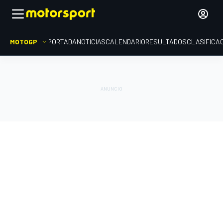
MOTOGP
PORTADA
NOTICIAS
CALENDARIO
RESULTADOS
CLASIFICA