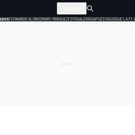
TODOS
ADOS
FERNANDO ALONSO
MARC MÁRQUEZ
FOTOGALERÍAS
APUESTAS
¡SIGUE LA F1,
P