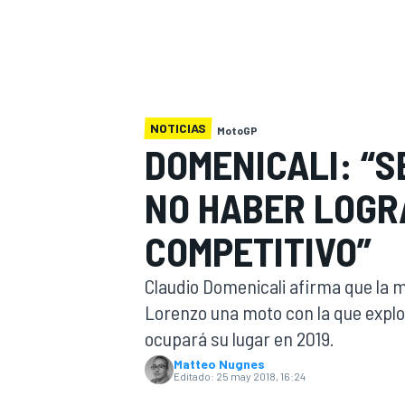
INDYCAR
WRC
NOTICIAS
MotoGP
DOMENICALI: “
NO HABER LOGR
COMPETITIVO”
Claudio Domenicali afirma que la 
Lorenzo una moto con la que explot
WEC
FÓRMULA E
ocupará su lugar en 2019.
Matteo Nugnes
Editado:
25 may 2018, 16:24