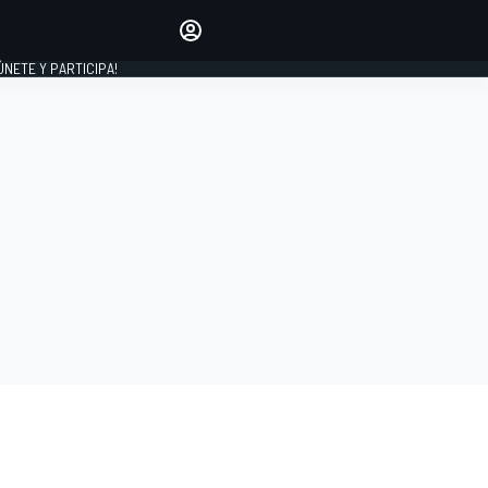
Haz que tu voz se escuche
comentando los artículos
 ÚNETE Y PARTICIPA!
INICIAR SESIÓN
EDICIÓN
ESPAÑA