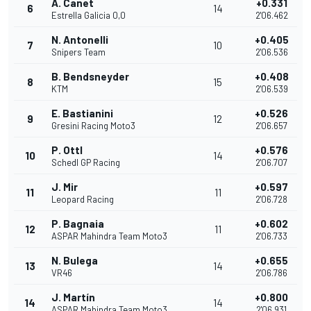
A. Canet
+0.331
6
14
Estrella Galicia 0,0
2'06.462
N. Antonelli
+0.405
7
10
Snipers Team
2'06.536
B. Bendsneyder
+0.408
8
15
KTM
2'06.539
E. Bastianini
+0.526
9
12
Gresini Racing Moto3
2'06.657
P. Ottl
+0.576
10
14
Schedl GP Racing
2'06.707
J. Mir
+0.597
11
11
Leopard Racing
2'06.728
P. Bagnaia
+0.602
12
11
ASPAR Mahindra Team Moto3
2'06.733
N. Bulega
+0.655
13
14
VR46
2'06.786
J. Martín
+0.800
14
14
ASPAR Mahindra Team Moto3
2'06.931