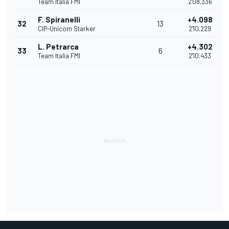
Team Italia FMI
2'08.336
F. Spiranelli
+4.098
32
13
CIP-Unicom Starker
2'10.229
L. Petrarca
+4.302
33
6
Team Italia FMI
2'10.433