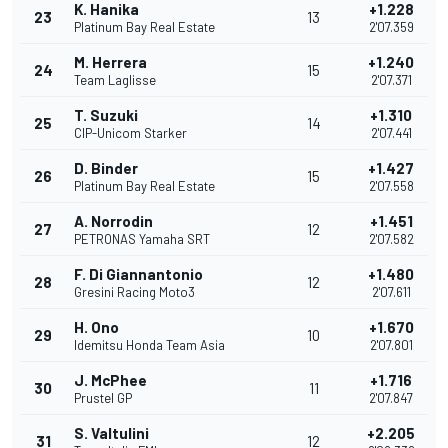
K. Hanika
+1.228
23
13
Platinum Bay Real Estate
2'07.359
M. Herrera
+1.240
24
15
Team Laglisse
2'07.371
T. Suzuki
+1.310
25
14
CIP-Unicom Starker
2'07.441
D. Binder
+1.427
26
15
Platinum Bay Real Estate
2'07.558
A. Norrodin
+1.451
27
12
PETRONAS Yamaha SRT
2'07.582
F. Di Giannantonio
+1.480
28
12
Gresini Racing Moto3
2'07.611
H. Ono
+1.670
29
10
Idemitsu Honda Team Asia
2'07.801
J. McPhee
+1.716
30
11
Prustel GP
2'07.847
S. Valtulini
+2.205
31
12