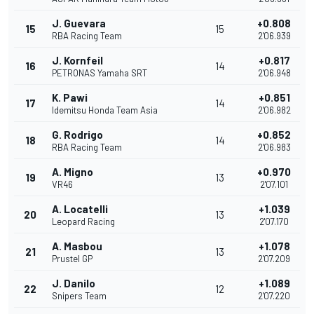
J. Guevara
+0.808
15
15
RBA Racing Team
2'06.939
J. Kornfeil
+0.817
16
14
PETRONAS Yamaha SRT
2'06.948
K. Pawi
+0.851
17
14
Idemitsu Honda Team Asia
2'06.982
G. Rodrigo
+0.852
18
14
RBA Racing Team
2'06.983
A. Migno
+0.970
19
13
VR46
2'07.101
A. Locatelli
+1.039
20
13
Leopard Racing
2'07.170
A. Masbou
+1.078
21
13
Prustel GP
2'07.209
J. Danilo
+1.089
22
12
Snipers Team
2'07.220