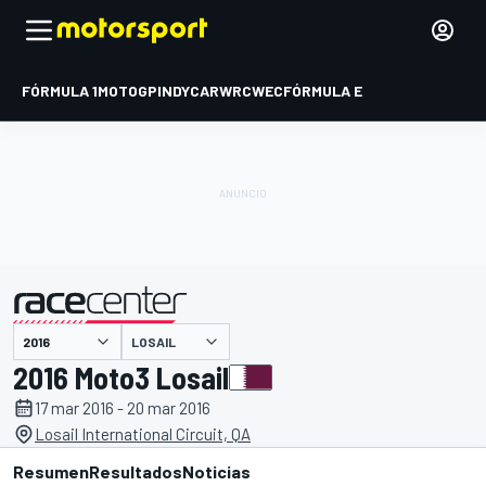
FÓRMULA 1
MOTOGP
INDYCAR
WRC
WEC
FÓRMULA E
LOSAIL
presentado por
2016 Moto3 Losail
17 mar 2016 - 20 mar 2016
Losail International Circuit, QA
Resumen
Resultados
Noticias