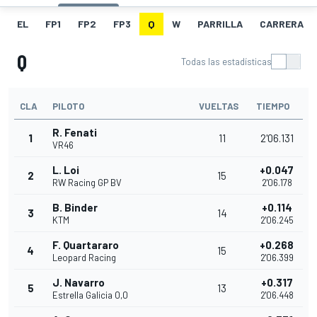
EL
FP1
FP2
FP3
Q
W
PARRILLA
CARRERA
Q
Todas las estadísticas
CLA
PILOTO
VUELTAS
TIEMPO
R. Fenati
1
11
2'06.131
VR46
L. Loi
+0.047
2
15
RW Racing GP BV
2'06.178
B. Binder
+0.114
3
14
KTM
2'06.245
F. Quartararo
+0.268
4
15
Leopard Racing
2'06.399
J. Navarro
+0.317
5
13
Estrella Galicia 0,0
2'06.448