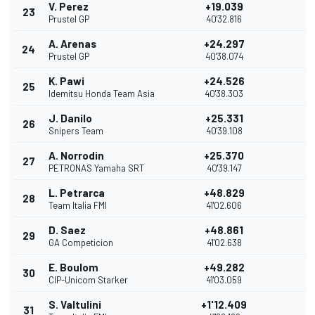
V. Perez
+19.039
23
Prustel GP
40'32.816
A. Arenas
+24.297
24
Prustel GP
40'38.074
K. Pawi
+24.526
25
Idemitsu Honda Team Asia
40'38.303
J. Danilo
+25.331
26
Snipers Team
40'39.108
A. Norrodin
+25.370
27
PETRONAS Yamaha SRT
40'39.147
L. Petrarca
+48.829
28
Team Italia FMI
41'02.606
D. Saez
+48.861
29
GA Competicion
41'02.638
E. Boulom
+49.282
30
CIP-Unicom Starker
41'03.059
S. Valtulini
+1'12.409
31