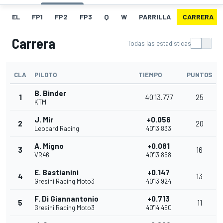
EL
FP1
FP2
FP3
Q
W
PARRILLA
CARRERA
Carrera
Todas las estadísticas
CLA
PILOTO
TIEMPO
PUNTOS
B. Binder
1
40'13.777
25
KTM
J. Mir
+0.056
2
20
Leopard Racing
40'13.833
A. Migno
+0.081
3
16
VR46
40'13.858
E. Bastianini
+0.147
4
13
Gresini Racing Moto3
40'13.924
F. Di Giannantonio
+0.713
5
11
Gresini Racing Moto3
40'14.490