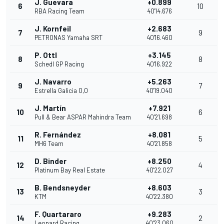
J. Guevara
+0.899
6
10
RBA Racing Team
40'14.676
J. Kornfeil
+2.683
7
9
PETRONAS Yamaha SRT
40'16.460
P. Ottl
+3.145
8
8
Schedl GP Racing
40'16.922
J. Navarro
+5.263
9
7
Estrella Galicia 0,0
40'19.040
J. Martín
+7.921
10
6
Pull & Bear ASPAR Mahindra Team
40'21.698
R. Fernández
+8.081
11
5
MH6 Team
40'21.858
D. Binder
+8.250
12
4
Platinum Bay Real Estate
40'22.027
B. Bendsneyder
+8.603
13
3
KTM
40'22.380
F. Quartararo
+9.283
14
2
Leopard Racing
40'23.060