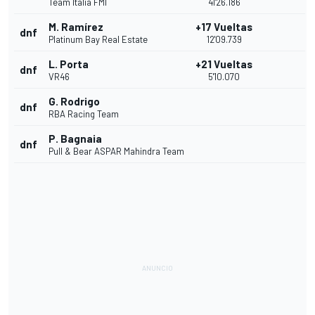
Team Italia FMI
41'26.186
M. Ramírez
+17 Vueltas
dnf
Platinum Bay Real Estate
12'09.739
L. Porta
+21 Vueltas
dnf
VR46
5'10.070
G. Rodrigo
dnf
RBA Racing Team
P. Bagnaia
dnf
Pull & Bear ASPAR Mahindra Team