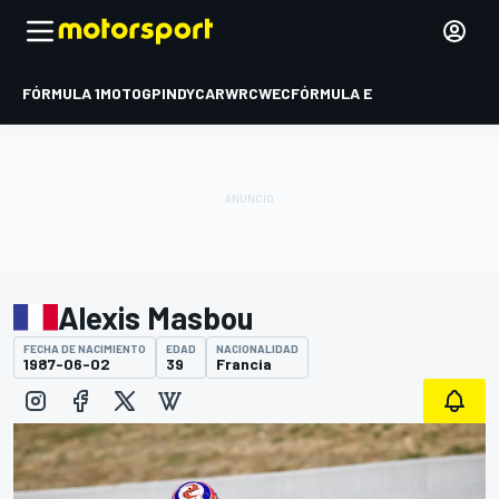
FÓRMULA 1
MOTOGP
INDYCAR
WRC
WEC
FÓRMULA E
Alexis Masbou
FECHA DE NACIMIENTO
EDAD
NACIONALIDAD
1987-06-02
39
Francia