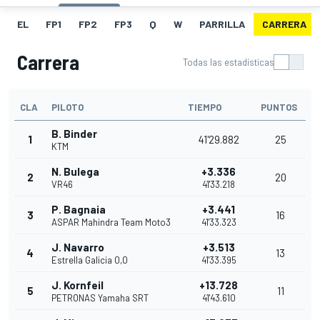
EL
FP1
FP2
FP3
Q
W
PARRILLA
CARRERA
Carrera
Todas las estadísticas
CLA
PILOTO
TIEMPO
PUNTOS
B. Binder
1
41'29.882
25
KTM
N. Bulega
+3.336
2
20
VR46
41'33.218
P. Bagnaia
+3.441
3
16
ASPAR Mahindra Team Moto3
41'33.323
J. Navarro
+3.513
4
13
Estrella Galicia 0,0
41'33.395
J. Kornfeil
+13.728
5
11
PETRONAS Yamaha SRT
41'43.610