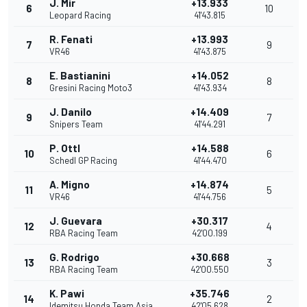
J. Mir
+13.933
6
10
Leopard Racing
41'43.815
R. Fenati
+13.993
7
9
VR46
41'43.875
E. Bastianini
+14.052
8
8
Gresini Racing Moto3
41'43.934
J. Danilo
+14.409
9
7
Snipers Team
41'44.291
P. Ottl
+14.588
10
6
Schedl GP Racing
41'44.470
A. Migno
+14.874
11
5
VR46
41'44.756
J. Guevara
+30.317
12
4
RBA Racing Team
42'00.199
G. Rodrigo
+30.668
13
3
RBA Racing Team
42'00.550
K. Pawi
+35.746
14
2
Idemitsu Honda Team Asia
42'05.628