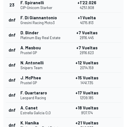
F. Spiranelli
+1'22.026
23
CIP-Unicom Starker
42'51.908
F. Di Giannantonio
+1 Vuelta
dnf
Gresini Racing Moto3
40'15.813
D. Binder
+7 Vueltas
dnf
Platinum Bay Real Estate
29'16.445
A. Masbou
+7 Vueltas
dnf
Prustel GP
29'16.623
N. Antonelli
+12 Vueltas
dnf
Snipers Team
20'14.159
J. McPhee
+15 Vueltas
dnf
Prustel GP
14'41.735
F. Quartararo
+17 Vueltas
dnf
Leopard Racing
12'09.185
A. Canet
+18 Vueltas
dnf
Estrella Galicia 0,0
9'07.174
K. Hanika
+21 Vueltas
dnf