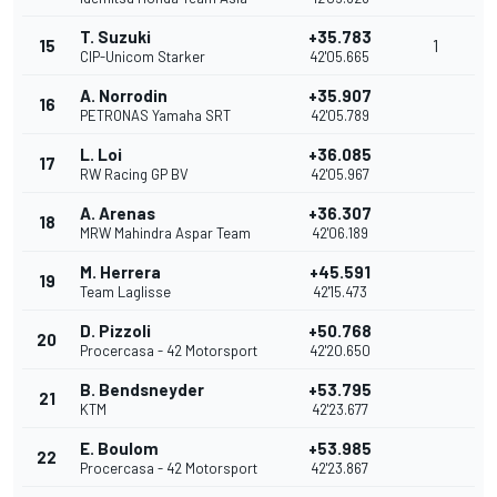
T. Suzuki
+35.783
15
1
CIP-Unicom Starker
42'05.665
A. Norrodin
+35.907
16
PETRONAS Yamaha SRT
42'05.789
L. Loi
+36.085
17
RW Racing GP BV
42'05.967
A. Arenas
+36.307
18
MRW Mahindra Aspar Team
42'06.189
M. Herrera
+45.591
19
Team Laglisse
42'15.473
D. Pizzoli
+50.768
20
Procercasa - 42 Motorsport
42'20.650
B. Bendsneyder
+53.795
21
KTM
42'23.677
E. Boulom
+53.985
22
Procercasa - 42 Motorsport
42'23.867