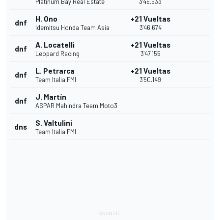
Platinum Bay Real Estate
3'46.533
H. Ono
+21 Vueltas
dnf
Idemitsu Honda Team Asia
3'46.674
A. Locatelli
+21 Vueltas
dnf
Leopard Racing
3'47.155
L. Petrarca
+21 Vueltas
dnf
Team Italia FMI
3'50.149
J. Martín
dnf
ASPAR Mahindra Team Moto3
S. Valtulini
dns
Team Italia FMI