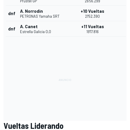
Prustel GP
26'56.299
A. Norrodin
+10 Vueltas
dnf
PETRONAS Yamaha SRT
21'52.390
A. Canet
+11 Vueltas
dnf
Estrella Galicia 0,0
19'17.816
Vueltas Liderando