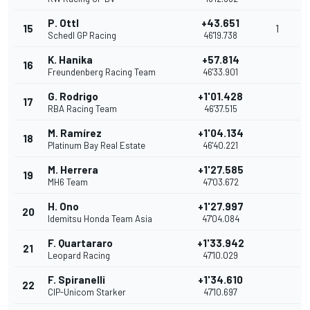
P. Ottl
+43.651
15
1
Schedl GP Racing
46'19.738
K. Hanika
+57.814
16
Freundenberg Racing Team
46'33.901
G. Rodrigo
+1'01.428
17
RBA Racing Team
46'37.515
M. Ramírez
+1'04.134
18
Platinum Bay Real Estate
46'40.221
M. Herrera
+1'27.585
19
MH6 Team
47'03.672
H. Ono
+1'27.997
20
Idemitsu Honda Team Asia
47'04.084
F. Quartararo
+1'33.942
21
Leopard Racing
47'10.029
F. Spiranelli
+1'34.610
22
CIP-Unicom Starker
47'10.697