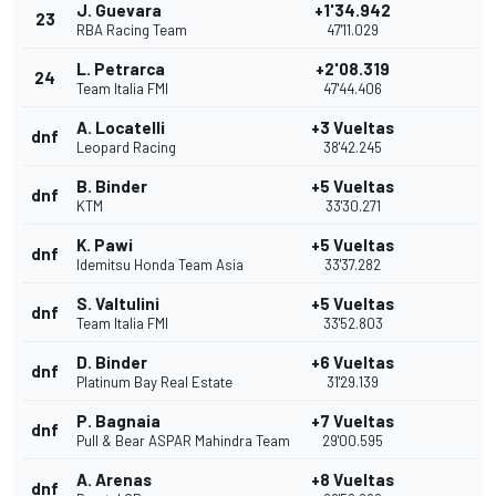
J. Guevara
+1'34.942
23
RBA Racing Team
47'11.029
L. Petrarca
+2'08.319
24
Team Italia FMI
47'44.406
A. Locatelli
+3 Vueltas
dnf
Leopard Racing
38'42.245
B. Binder
+5 Vueltas
dnf
KTM
33'30.271
K. Pawi
+5 Vueltas
dnf
Idemitsu Honda Team Asia
33'37.282
S. Valtulini
+5 Vueltas
dnf
Team Italia FMI
33'52.803
D. Binder
+6 Vueltas
dnf
Platinum Bay Real Estate
31'29.139
P. Bagnaia
+7 Vueltas
dnf
Pull & Bear ASPAR Mahindra Team
29'00.595
A. Arenas
+8 Vueltas
dnf