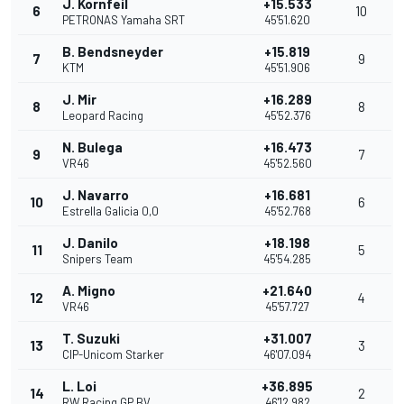
J. Kornfeil
+15.533
6
10
PETRONAS Yamaha SRT
45'51.620
B. Bendsneyder
+15.819
7
9
KTM
45'51.906
J. Mir
+16.289
8
8
Leopard Racing
45'52.376
N. Bulega
+16.473
9
7
VR46
45'52.560
J. Navarro
+16.681
10
6
Estrella Galicia 0,0
45'52.768
J. Danilo
+18.198
11
5
Snipers Team
45'54.285
A. Migno
+21.640
12
4
VR46
45'57.727
T. Suzuki
+31.007
13
3
CIP-Unicom Starker
46'07.094
L. Loi
+36.895
14
2
RW Racing GP BV
46'12.982