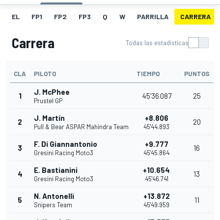
EL
FP1
FP2
FP3
Q
W
PARRILLA
CARRERA
Carrera
Todas las estadísticas
CLA
PILOTO
TIEMPO
PUNTOS
J. McPhee
1
45'36.087
25
Prustel GP
J. Martín
+8.806
2
20
Pull & Bear ASPAR Mahindra Team
45'44.893
F. Di Giannantonio
+9.777
3
16
Gresini Racing Moto3
45'45.864
E. Bastianini
+10.654
4
13
Gresini Racing Moto3
45'46.741
N. Antonelli
+13.872
5
11
Snipers Team
45'49.959