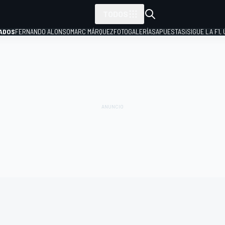
TODOS
ADOS
FERNANDO ALONSO
MARC MÁRQUEZ
FOTOGALERÍAS
APUESTAS
¡SIGUE LA F1,
P