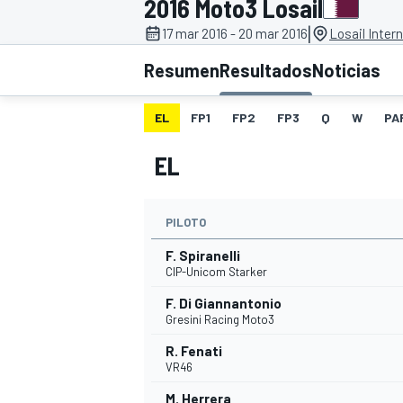
2016 Moto3 Losail
|
17 mar 2016 - 20 mar 2016
Losail Intern
INDYCAR
WRC
Resumen
Resultados
Noticias
EL
FP1
FP2
FP3
Q
W
PA
EL
PILOTO
F. Spiranelli
CIP-Unicom Starker
F. Di Giannantonio
WEC
FÓRMULA E
Gresini Racing Moto3
R. Fenati
VR46
M. Herrera