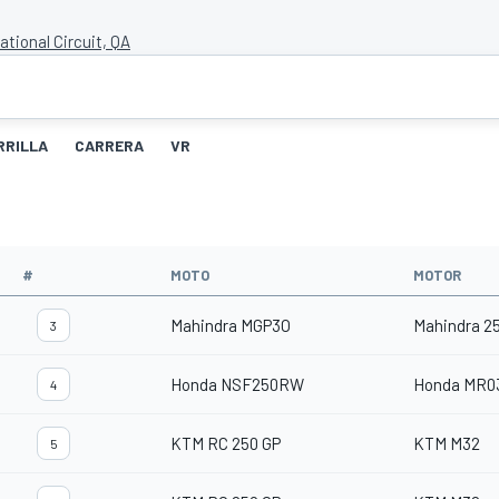
ational Circuit, QA
RRILLA
CARRERA
VR
#
MOTO
MOTOR
Mahindra MGP3O
Mahindra 2
3
Honda NSF250RW
Honda MR0
4
KTM RC 250 GP
KTM M32
5