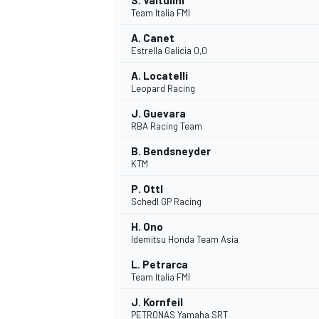
S. Valtulini
Team Italia FMI
A. Canet
Estrella Galicia 0,0
A. Locatelli
Leopard Racing
J. Guevara
RBA Racing Team
B. Bendsneyder
KTM
MÁS CATEGORÍAS
P. Ottl
Schedl GP Racing
H. Ono
Idemitsu Honda Team Asia
L. Petrarca
Team Italia FMI
J. Kornfeil
PETRONAS Yamaha SRT