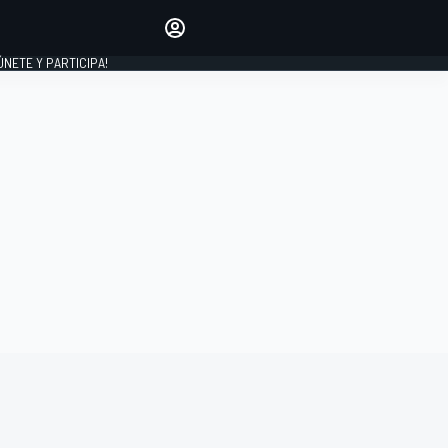
Haz que tu voz se escuche
comentando los artículos
 ÚNETE Y PARTICIPA!
INICIAR SESIÓN
EDICIÓN
ESPAÑA