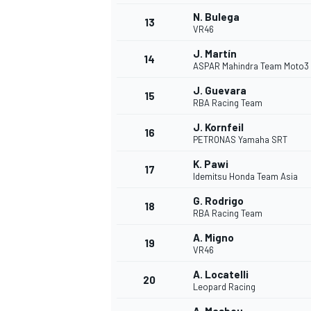
N. Bulega
13
VR46
J. Martín
14
ASPAR Mahindra Team Moto3
J. Guevara
15
RBA Racing Team
J. Kornfeil
16
PETRONAS Yamaha SRT
K. Pawi
17
Idemitsu Honda Team Asia
G. Rodrigo
18
RBA Racing Team
A. Migno
19
VR46
A. Locatelli
20
Leopard Racing