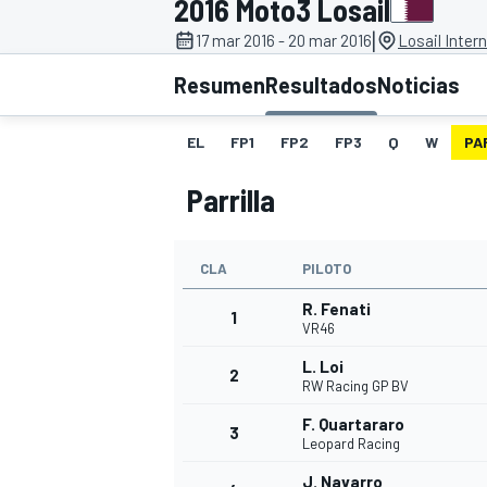
2016 Moto3 Losail
|
17 mar 2016 - 20 mar 2016
Losail Intern
INDYCAR
WRC
Resumen
Resultados
Noticias
EL
FP1
FP2
FP3
Q
W
PA
Parrilla
CLA
PILOTO
R. Fenati
1
VR46
L. Loi
2
WEC
FÓRMULA E
RW Racing GP BV
F. Quartararo
3
Leopard Racing
J. Navarro