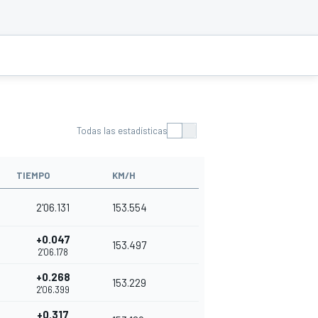
Todas las estadísticas
TIEMPO
KM/H
2'06.131
153.554
+0.047
153.497
2'06.178
+0.268
153.229
2'06.399
+0.317