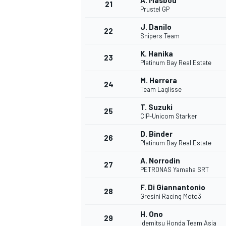
A. Masbou
21
Prustel GP
J. Danilo
22
Snipers Team
K. Hanika
23
Platinum Bay Real Estate
M. Herrera
24
Team Laglisse
T. Suzuki
25
CIP-Unicom Starker
MÁS CATEGORÍAS
D. Binder
26
Platinum Bay Real Estate
A. Norrodin
27
PETRONAS Yamaha SRT
F. Di Giannantonio
28
Gresini Racing Moto3
H. Ono
29
Idemitsu Honda Team Asia