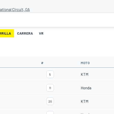
ational Circuit, QA
RRILLA
CARRERA
VR
#
MOTO
KTM
5
Honda
11
KTM
20