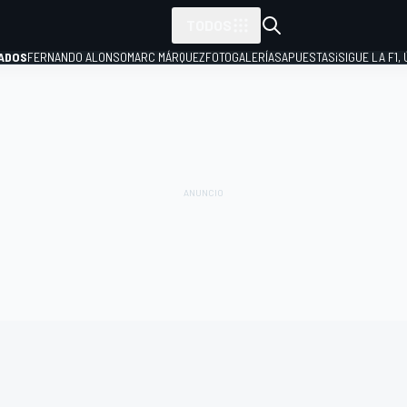
TODOS
ADOS
FERNANDO ALONSO
MARC MÁRQUEZ
FOTOGALERÍAS
APUESTAS
¡SIGUE LA F1,
P