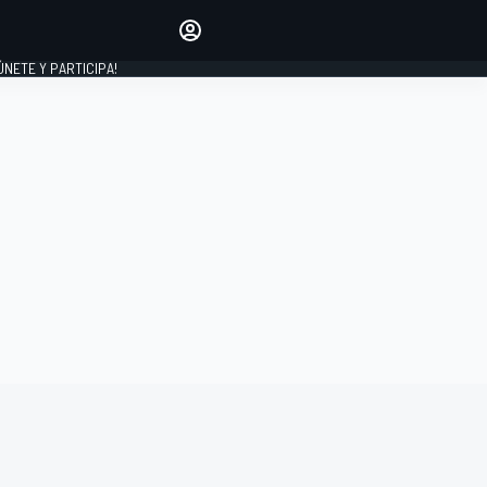
Haz que tu voz se escuche
comentando los artículos
 ÚNETE Y PARTICIPA!
INICIAR SESIÓN
EDICIÓN
ESPAÑA