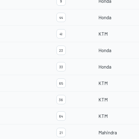
Honda
9
Honda
44
KTM
41
Honda
23
Honda
33
KTM
65
KTM
36
KTM
64
Mahindra
21