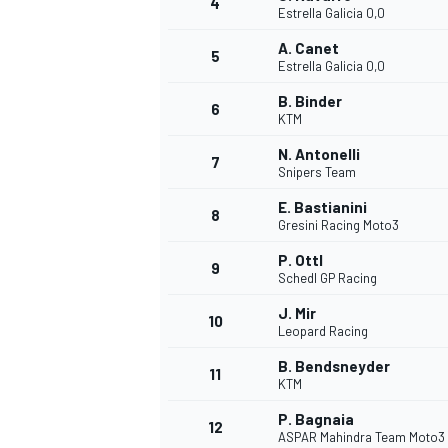
4
Estrella Galicia 0,0
A. Canet
5
Estrella Galicia 0,0
B. Binder
6
KTM
N. Antonelli
7
Snipers Team
E. Bastianini
8
Gresini Racing Moto3
P. Ottl
9
Schedl GP Racing
J. Mir
10
Leopard Racing
B. Bendsneyder
11
KTM
P. Bagnaia
12
ASPAR Mahindra Team Moto3