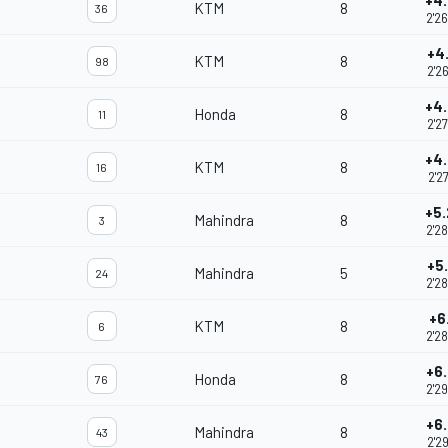
+4
KTM
8
36
2'2
+4
KTM
8
98
2'2
+4
Honda
8
11
2'2
+4
KTM
8
16
2'2
+5
Mahindra
8
3
2'2
+5
Mahindra
5
24
2'2
+6
KTM
8
6
2'2
+6
Honda
8
76
2'2
+6
Mahindra
8
43
2'2