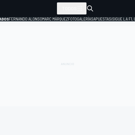
TODOS
ADOS
FERNANDO ALONSO
MARC MÁRQUEZ
FOTOGALERÍAS
APUESTAS
¡SIGUE LA F1,
P