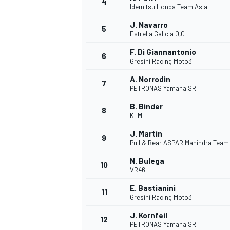
4
Idemitsu Honda Team Asia
J. Navarro
5
Estrella Galicia 0,0
F. Di Giannantonio
6
Gresini Racing Moto3
A. Norrodin
7
PETRONAS Yamaha SRT
B. Binder
8
KTM
J. Martín
9
Pull & Bear ASPAR Mahindra Team
N. Bulega
10
VR46
E. Bastianini
11
Gresini Racing Moto3
J. Kornfeil
12
PETRONAS Yamaha SRT