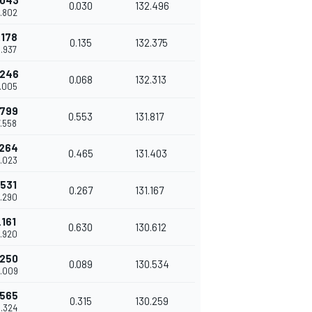
.043
0.030
132.496
6.802
.178
0.135
132.375
6.937
.246
0.068
132.313
7.005
.799
0.553
131.817
7.558
.264
0.465
131.403
8.023
.531
0.267
131.167
8.290
.161
0.630
130.612
8.920
.250
0.089
130.534
9.009
.565
0.315
130.259
9.324