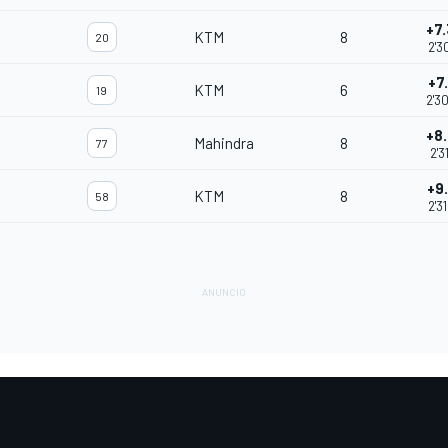
+7
KTM
8
20
2'3
+7
KTM
6
19
2'3
+8
Mahindra
8
77
2'3
+9
KTM
8
58
2'3