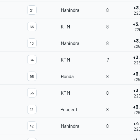
+3
Mahindra
8
21
2'2
+3
KTM
8
65
2'2
+3
Mahindra
8
40
2'2
+3
KTM
7
64
2'2
+3
Honda
8
95
2'2
+3
KTM
8
55
2'2
+3
Peugeot
8
12
2'2
+4
Mahindra
8
42
2'2