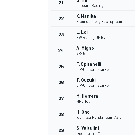
J. Mir
21
Leopard Racing
K. Hanika
22
Freundenberg Racing Team
L. Loi
23
RW Racing GP BV
A. Migno
24
VR46
F. Spiranelli
25
CIP-Unicom Starker
MÁS CATEGORÍAS
T. Suzuki
26
CIP-Unicom Starker
M. Herrera
27
MH6 Team
H. Ono
28
Idemitsu Honda Team Asia
S. Valtulini
29
Team Italia FMI