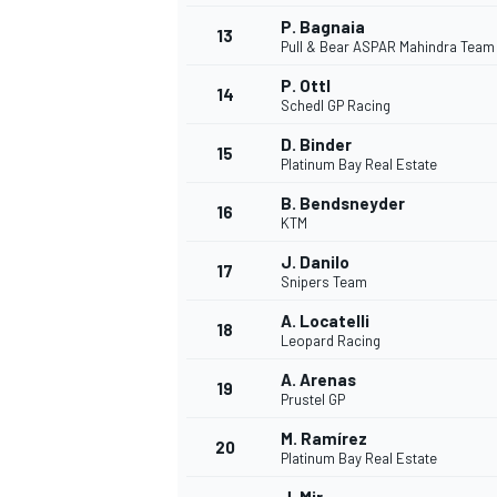
P. Bagnaia
13
Pull & Bear ASPAR Mahindra Team
P. Ottl
14
Schedl GP Racing
D. Binder
15
Platinum Bay Real Estate
B. Bendsneyder
16
KTM
J. Danilo
17
Snipers Team
A. Locatelli
18
Leopard Racing
A. Arenas
19
Prustel GP
M. Ramírez
20
Platinum Bay Real Estate