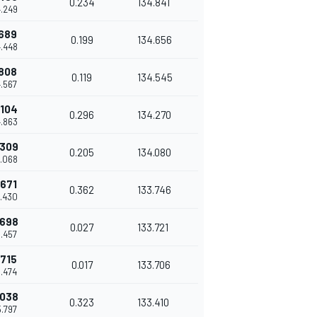
0.234
134.841
4.249
.689
0.199
134.656
4.448
.808
0.119
134.545
4.567
.104
0.296
134.270
4.863
.309
0.205
134.080
5.068
.671
0.362
133.746
5.430
.698
0.027
133.721
5.457
.715
0.017
133.706
5.474
.038
0.323
133.410
5.797