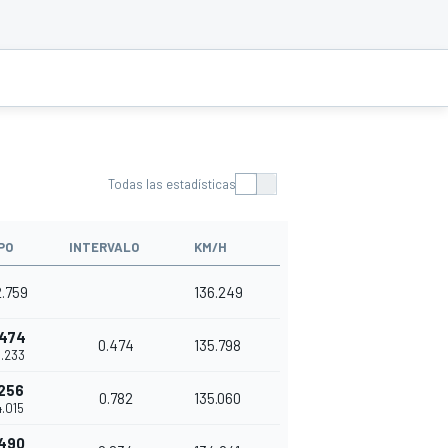
Todas las estadísticas
PO
INTERVALO
KM/H
2.759
136.249
.474
0.474
135.798
3.233
.256
0.782
135.060
4.015
.490