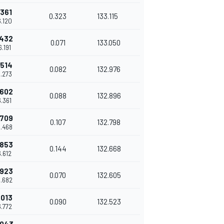
.361
0.323
133.115
6.120
.432
0.071
133.050
6.191
.514
0.082
132.976
6.273
.602
0.088
132.896
6.361
.709
0.107
132.798
6.468
.853
0.144
132.668
6.612
.923
0.070
132.605
6.682
.013
0.090
132.523
6.772