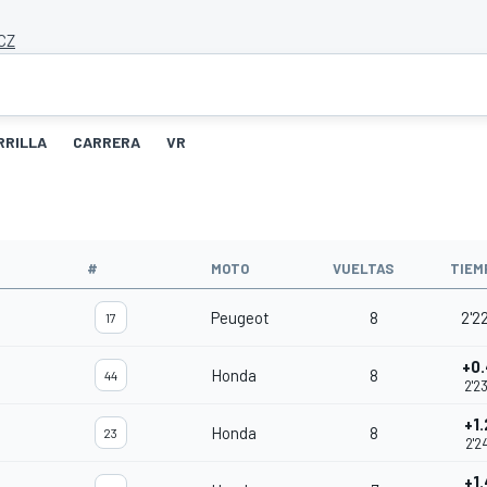
 CZ
RRILLA
CARRERA
VR
#
MOTO
VUELTAS
TIEM
Peugeot
8
2'2
17
+0
Honda
8
44
2'2
+1
Honda
8
23
2'2
+1