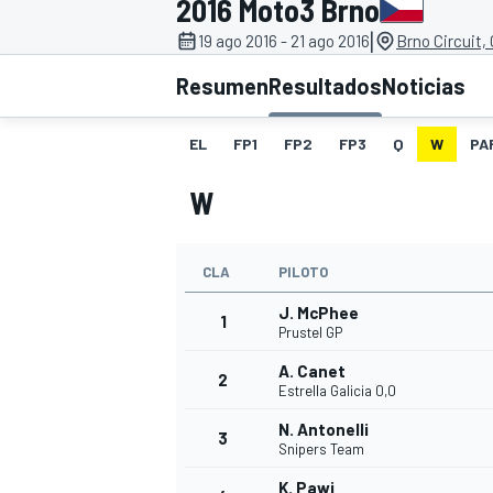
2016 Moto3 Brno
|
19 ago 2016 - 21 ago 2016
Brno Circuit,
INDYCAR
WRC
Resumen
Resultados
Noticias
EL
FP1
FP2
FP3
Q
W
PA
W
CLA
PILOTO
J. McPhee
1
Prustel GP
A. Canet
2
WEC
FÓRMULA E
Estrella Galicia 0,0
N. Antonelli
3
Snipers Team
K. Pawi