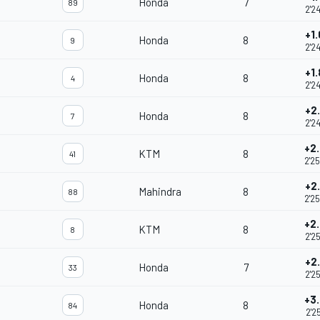
Honda
7
89
2'2
+1
Honda
8
9
2'2
+1
Honda
8
4
2'2
+2
Honda
8
7
2'2
+2
KTM
8
41
2'2
+2
Mahindra
8
88
2'2
+2
KTM
8
8
2'2
+2
Honda
7
33
2'2
+3
Honda
8
84
2'2