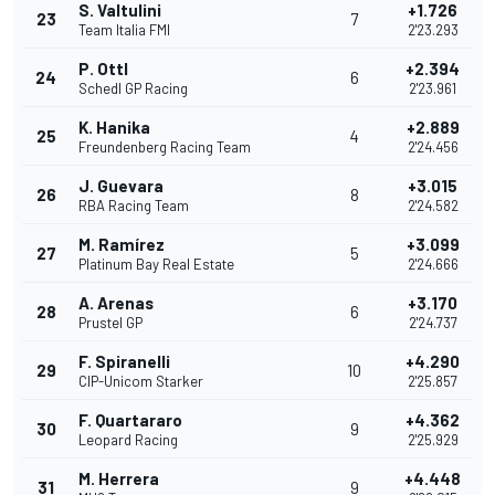
S. Valtulini
+1.726
23
7
Team Italia FMI
2'23.293
P. Ottl
+2.394
24
6
Schedl GP Racing
2'23.961
K. Hanika
+2.889
25
4
Freundenberg Racing Team
2'24.456
J. Guevara
+3.015
26
8
RBA Racing Team
2'24.582
M. Ramírez
+3.099
27
5
Platinum Bay Real Estate
2'24.666
A. Arenas
+3.170
28
6
Prustel GP
2'24.737
F. Spiranelli
+4.290
29
10
CIP-Unicom Starker
2'25.857
F. Quartararo
+4.362
30
9
Leopard Racing
2'25.929
M. Herrera
+4.448
31
9