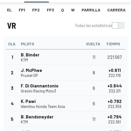
EL
FP1
FP2
FP3
Q
W
PARRILLA
CARRERA
VR
Todas las estadísticas
CLA
PILOTO
VUELTA
TIEMPO
B. Binder
1
11
2'21.567
KTM
J. McPhee
+0.611
2
8
Prustel GP
2'22.178
F. Di Giannantonio
+0.644
3
6
Gresini Racing Moto3
2'22.211
K. Pawi
+0.792
4
6
Idemitsu Honda Team Asia
2'22.359
B. Bendsneyder
+0.794
5
11
KTM
2'22.361