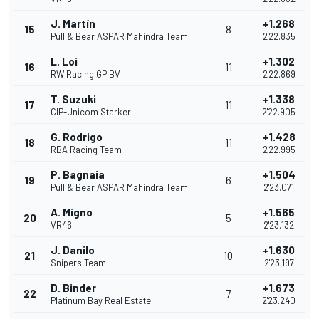
J. Martín
+1.268
15
8
Pull & Bear ASPAR Mahindra Team
2'22.835
L. Loi
+1.302
16
11
RW Racing GP BV
2'22.869
T. Suzuki
+1.338
17
11
CIP-Unicom Starker
2'22.905
G. Rodrigo
+1.428
18
11
RBA Racing Team
2'22.995
P. Bagnaia
+1.504
19
6
Pull & Bear ASPAR Mahindra Team
2'23.071
A. Migno
+1.565
20
5
VR46
2'23.132
J. Danilo
+1.630
21
10
Snipers Team
2'23.197
D. Binder
+1.673
22
7
Platinum Bay Real Estate
2'23.240