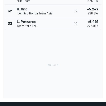
MH6 Team
2'26.015
H. Ono
+5.247
32
12
Idemitsu Honda Team Asia
2'26.814
L. Petrarca
+6.491
33
10
Team Italia FMI
2'28.058