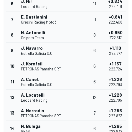
J. Mir
+0.834
6
11
Leopard Racing
2'22.401
E. Bastianini
+0.841
7
11
Gresini Racing Moto3
2'22.408
N. Antonelli
+0.950
8
8
Snipers Team
2'22.517
J. Navarro
+1.110
9
6
Estrella Galicia 0,0
2'22.677
J. Kornfeil
+1.157
10
6
PETRONAS Yamaha SRT
2'22.724
A. Canet
+1.226
11
6
Estrella Galicia 0,0
2'22.793
A. Locatelli
+1.228
12
12
Leopard Racing
2'22.795
A. Norrodin
+1.256
13
7
PETRONAS Yamaha SRT
2'22.823
N. Bulega
+1.265
14
6
VR46
2'22.832