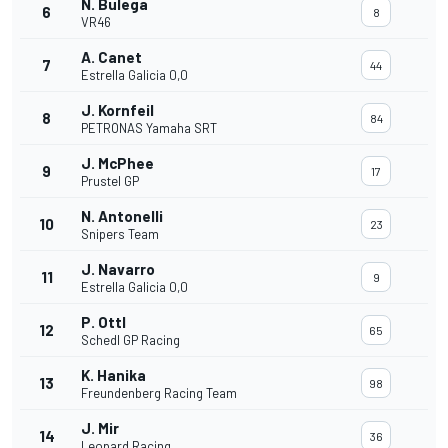
N. Bulega
6
8
VR46
A. Canet
7
44
Estrella Galicia 0,0
J. Kornfeil
8
84
PETRONAS Yamaha SRT
J. McPhee
9
17
Prustel GP
N. Antonelli
10
23
Snipers Team
J. Navarro
11
9
Estrella Galicia 0,0
P. Ottl
12
65
Schedl GP Racing
K. Hanika
13
98
Freundenberg Racing Team
J. Mir
14
36
Leopard Racing