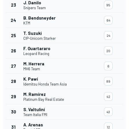
J. Danilo
23
95
Snipers Team
B. Bendsneyder
24
64
KTM
T. Suzuki
25
24
CIP-Unicom Starker
F. Quartararo
26
20
Leopard Racing
M. Herrera
27
6
MH6 Team
K. Pawi
28
89
Idemitsu Honda Team Asia
M. Ramírez
29
42
Platinum Bay Real Estate
S. Valtulini
30
43
Team Italia FMI
A. Arenas
31
12