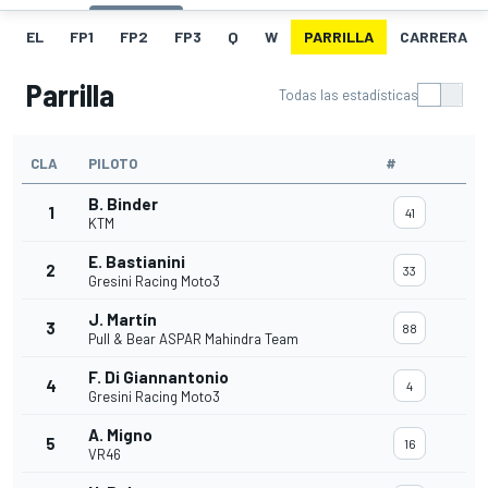
EL
FP1
FP2
FP3
Q
W
PARRILLA
CARRERA
Parrilla
Todas las estadísticas
CLA
PILOTO
#
B. Binder
1
41
KTM
E. Bastianini
2
33
Gresini Racing Moto3
J. Martín
3
88
Pull & Bear ASPAR Mahindra Team
F. Di Giannantonio
4
4
Gresini Racing Moto3
A. Migno
5
16
VR46