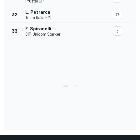
Prustel GP
L. Petrarca
32
77
Team Italia FMI
F. Spiranelli
33
3
CIP-Unicom Starker