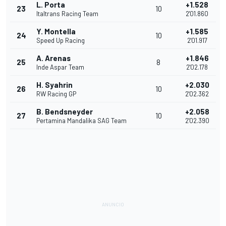
L. Porta
+1.528
23
10
Italtrans Racing Team
2'01.860
Y. Montella
+1.585
24
10
Speed Up Racing
2'01.917
A. Arenas
+1.846
25
8
Inde Aspar Team
2'02.178
H. Syahrin
+2.030
26
10
RW Racing GP
2'02.362
B. Bendsneyder
+2.058
27
10
Pertamina Mandalika SAG Team
2'02.390