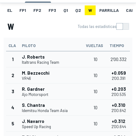
EL
FP1
FP2
FP3
Q1
Q2
W
PARRILLA
CAR
W
Todas las estadísticas
CLA
PILOTO
VUELTAS
TIEMPO
J. Roberts
1
10
2'00.332
Italtrans Racing Team
M. Bezzecchi
+0.059
2
10
VR46
2'00.391
R. Gardner
+0.203
3
10
Ajo Motorsport
2'00.535
S. Chantra
+0.310
4
10
Idemitsu Honda Team Asia
2'00.642
J. Navarro
+0.312
5
10
Speed Up Racing
2'00.644