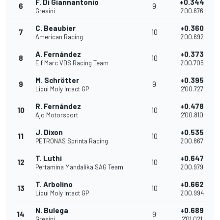
F. Di Giannantonio
+0.344
6
9
Gresini
2'00.676
C. Beaubier
+0.360
7
10
American Racing
2'00.692
A. Fernández
+0.373
8
10
Elf Marc VDS Racing Team
2'00.705
M. Schrötter
+0.395
9
9
Liqui Moly Intact GP
2'00.727
R. Fernández
+0.478
10
10
Ajo Motorsport
2'00.810
J. Dixon
+0.535
11
10
PETRONAS Sprinta Racing
2'00.867
T. Luthi
+0.647
12
10
Pertamina Mandalika SAG Team
2'00.979
T. Arbolino
+0.662
13
10
Liqui Moly Intact GP
2'00.994
N. Bulega
+0.689
14
9
Gresini
2'01.021