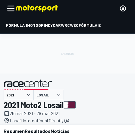
FÓRMULA 1
MOTOGP
INDYCAR
WRC
WEC
FÓRMULA E
LOSAIL
presentado por
2021 Moto2 Losail
26 mar 2021 - 28 mar 2021
Losail International Circuit, QA
Resumen
Resultados
Noticias