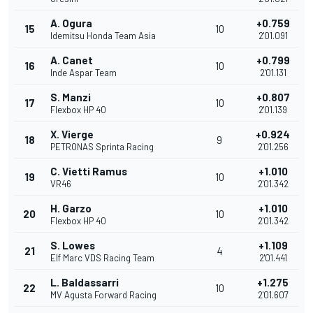
A. Ogura
+0.759
15
10
Idemitsu Honda Team Asia
2'01.091
A. Canet
+0.799
16
10
Inde Aspar Team
2'01.131
S. Manzi
+0.807
17
10
Flexbox HP 40
2'01.139
X. Vierge
+0.924
18
9
PETRONAS Sprinta Racing
2'01.256
C. Vietti Ramus
+1.010
19
10
VR46
2'01.342
H. Garzo
+1.010
20
10
Flexbox HP 40
2'01.342
S. Lowes
+1.109
21
4
Elf Marc VDS Racing Team
2'01.441
L. Baldassarri
+1.275
22
10
MV Agusta Forward Racing
2'01.607