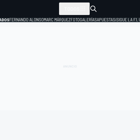
TODOS
ADOS
FERNANDO ALONSO
MARC MÁRQUEZ
FOTOGALERÍAS
APUESTAS
¡SIGUE LA F1,
P