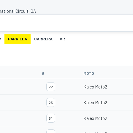
national Circuit, QA
W
PARRILLA
CARRERA
VR
#
MOTO
Kalex Moto2
22
Kalex Moto2
25
Kalex Moto2
64
m