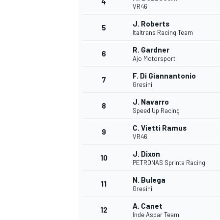
4
VR46
J. Roberts
5
Italtrans Racing Team
R. Gardner
6
Ajo Motorsport
F. Di Giannantonio
7
Gresini
J. Navarro
8
Speed Up Racing
C. Vietti Ramus
9
VR46
J. Dixon
10
PETRONAS Sprinta Racing
N. Bulega
11
Gresini
A. Canet
12
Inde Aspar Team