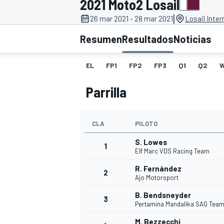
2021 Moto2 Losail
|
26 mar 2021 - 28 mar 2021
Losail Inter
INDYCAR
WRC
Resumen
Resultados
Noticias
EL
FP1
FP2
FP3
Q1
Q2
Parrilla
CLA
PILOTO
S. Lowes
1
Elf Marc VDS Racing Team
R. Fernández
2
WEC
FÓRMULA E
Ajo Motorsport
B. Bendsneyder
3
Pertamina Mandalika SAG Tea
M. Bezzecchi