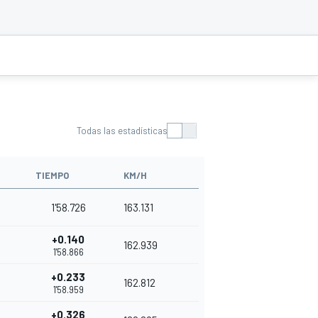
Todas las estadísticas
TIEMPO
KM/H
1'58.726
163.131
+0.140
162.939
1'58.866
+0.233
162.812
1'58.959
+0.326