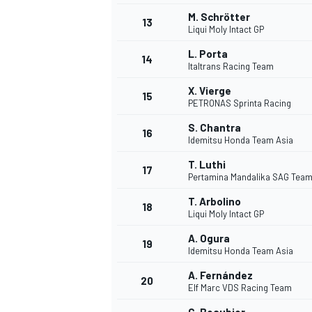
M. Schrötter
13
Liqui Moly Intact GP
L. Porta
14
Italtrans Racing Team
X. Vierge
15
PETRONAS Sprinta Racing
S. Chantra
16
Idemitsu Honda Team Asia
T. Luthi
17
Pertamina Mandalika SAG Tea
T. Arbolino
18
Liqui Moly Intact GP
A. Ogura
19
Idemitsu Honda Team Asia
A. Fernández
20
Elf Marc VDS Racing Team