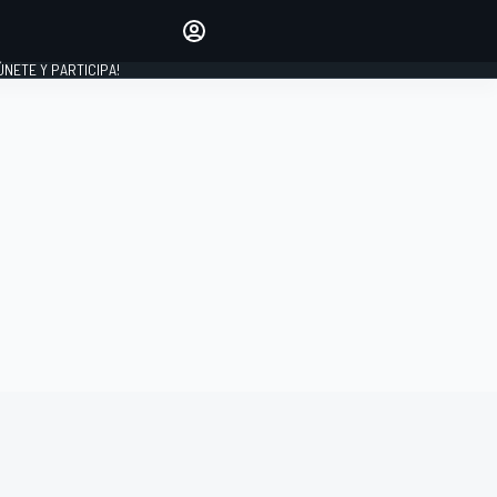
Haz que tu voz se escuche
comentando los artículos
 ÚNETE Y PARTICIPA!
INICIAR SESIÓN
EDICIÓN
ESPAÑA