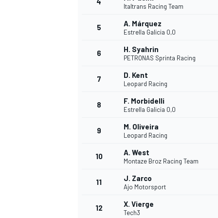
4
Italtrans Racing Team
A. Márquez
5
Estrella Galicia 0,0
H. Syahrin
6
PETRONAS Sprinta Racing
D. Kent
7
Leopard Racing
F. Morbidelli
8
Estrella Galicia 0,0
M. Oliveira
9
Leopard Racing
A. West
10
Montaze Broz Racing Team
J. Zarco
11
Ajo Motorsport
X. Vierge
12
Tech3