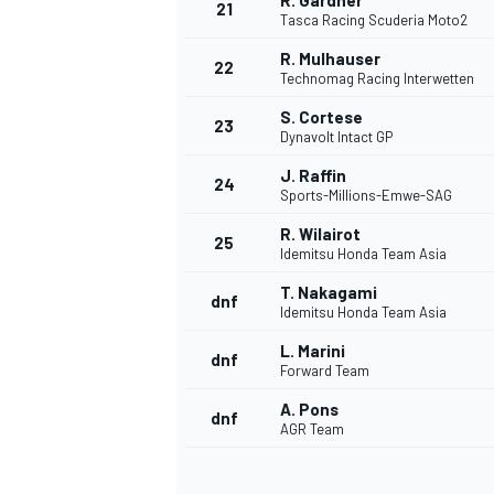
R. Gardner
21
Tasca Racing Scuderia Moto2
R. Mulhauser
22
Technomag Racing Interwetten
S. Cortese
23
Dynavolt Intact GP
J. Raffin
24
Sports-Millions-Emwe-SAG
R. Wilairot
25
Idemitsu Honda Team Asia
MÁS CATEGORÍAS
T. Nakagami
dnf
Idemitsu Honda Team Asia
L. Marini
dnf
Forward Team
A. Pons
dnf
AGR Team