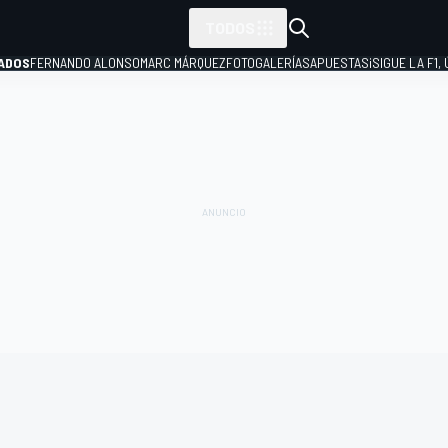
TODOS
ADOS
FERNANDO ALONSO
MARC MÁRQUEZ
FOTOGALERÍAS
APUESTAS
¡SIGUE LA F1,
P