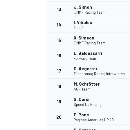
J. Simon
13
QMMF Racing Team
I. Viñales
14
Tech3
X. Simeon
15
QMMF Racing Team
L. Baldassarri
16
Forward Team
D. Aegerter
17
Technomag Racing Interwetten
M. Schrötter
18
AGR Team
S. Corsi
19
Speed Up Racing
E. Pons
20
Paginas Amarillas HP 40