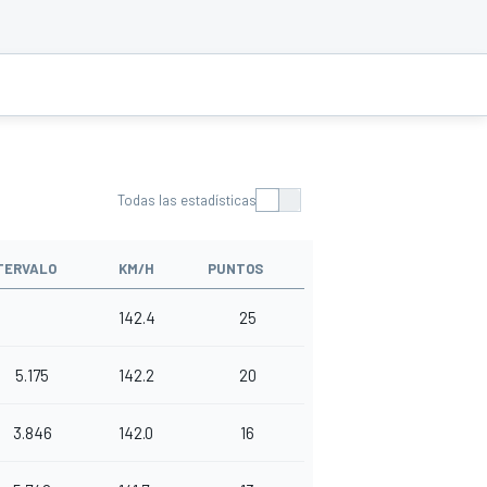
Todas las estadísticas
TERVALO
KM/H
PUNTOS
142.4
25
5.175
142.2
20
3.846
142.0
16