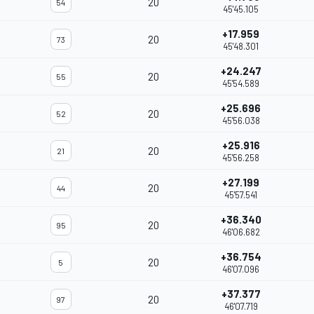
20
54
45'45.105
+17.959
20
73
45'48.301
+24.247
20
55
45'54.589
+25.696
20
52
45'56.038
+25.916
20
21
45'56.258
+27.199
20
44
45'57.541
+36.340
20
95
46'06.682
+36.754
20
5
46'07.096
+37.377
20
97
46'07.719