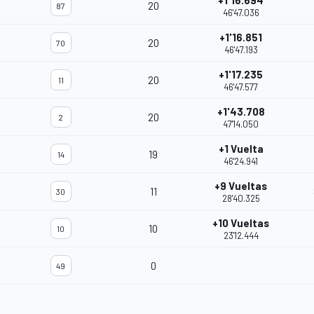
+1'16.694
20
87
46'47.036
+1'16.851
20
70
46'47.193
+1'17.235
20
11
46'47.577
+1'43.708
20
2
47'14.050
+1 Vuelta
19
14
46'24.941
+9 Vueltas
11
30
28'40.325
+10 Vueltas
10
10
23'12.444
0
49