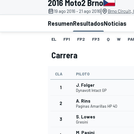
2016 Moto2 Brno
|
19 ago 2016 - 21 ago 2016
Brno Circuit,
INDYCAR
WRC
Resumen
Resultados
Noticias
EL
FP1
FP2
FP3
Q
W
PA
Carrera
CLA
PILOTO
J. Folger
1
Dynavolt Intact GP
A. Rins
2
WEC
FÓRMULA E
Paginas Amarillas HP 40
S. Lowes
3
Gresini
M. Pasini