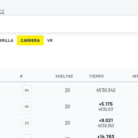
 CZ
RRILLA
CARRERA
VR
#
VUELTAS
TIEMPO
IN
20
45'30.342
94
+5.175
20
40
45'35.517
+9.021
20
22
45'39.363
+14.763