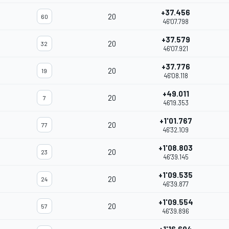
+37.456
20
60
46'07.798
+37.579
20
32
46'07.921
+37.776
20
19
46'08.118
+49.011
20
7
46'19.353
+1'01.767
20
77
46'32.109
+1'08.803
20
23
46'39.145
+1'09.535
20
24
46'39.877
+1'09.554
20
57
46'39.896