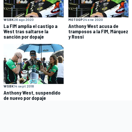
WSBK
26 ago 2020
MOTOGP
24 ene 2020
La FIM amplia el castigo a
Anthony West acusa de
West tras saltarse la
tramposos a la FIM, Márquez
sanción por dopaje
y Rossi
WSBK
14 sept 2018
Anthony West, suspendido
de nuevo por dopaje