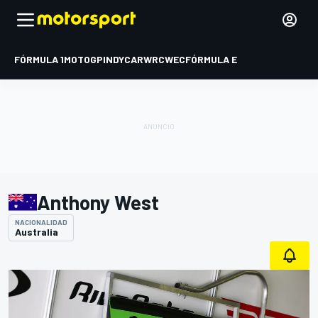
FÓRMULA 1
MOTOGP
INDYCAR
WRC
WEC
FÓRMULA E
Anthony West
NACIONALIDAD
Australia