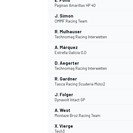
E. Pons
Paginas Amarillas HP 40
J. Simon
QMMF Racing Team
R. Mulhauser
Technomag Racing Interwetten
A. Márquez
Estrella Galicia 0,0
D. Aegerter
Technomag Racing Interwetten
MÁS CATEGORÍAS
R. Gardner
Tasca Racing Scuderia Moto2
J. Folger
Dynavolt Intact GP
A. West
Montaze Broz Racing Team
X. Vierge
Tech3