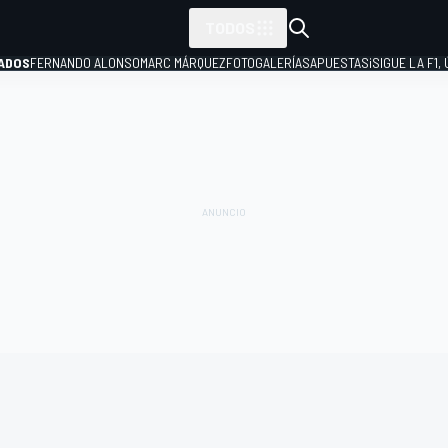
TODOS
ADOS
FERNANDO ALONSO
MARC MÁRQUEZ
FOTOGALERÍAS
APUESTAS
¡SIGUE LA F1,
P