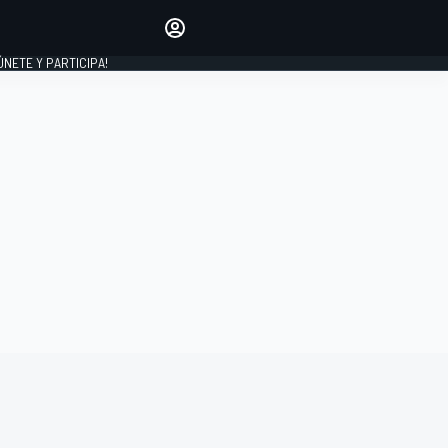
Haz que tu voz se escuche
comentando los artículos
 ÚNETE Y PARTICIPA!
INICIAR SESIÓN
EDICIÓN
ESPAÑA