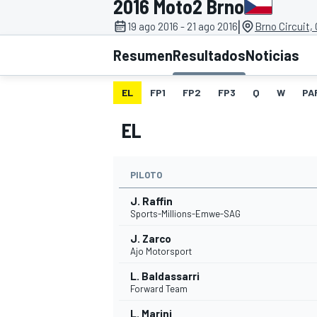
2016 Moto2 Brno
|
19 ago 2016 - 21 ago 2016
Brno Circuit,
INDYCAR
WRC
Resumen
Resultados
Noticias
EL
FP1
FP2
FP3
Q
W
PA
EL
PILOTO
J. Raffin
Sports-Millions-Emwe-SAG
J. Zarco
WEC
FÓRMULA E
Ajo Motorsport
L. Baldassarri
Forward Team
L. Marini