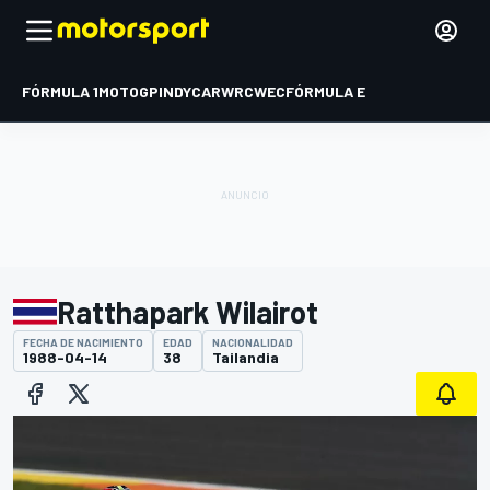
FÓRMULA 1
MOTOGP
INDYCAR
WRC
WEC
FÓRMULA E
Ratthapark Wilairot
FECHA DE NACIMIENTO
EDAD
NACIONALIDAD
1988-04-14
38
Tailandia