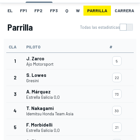
EL
FP1
FP2
FP3
Q
W
PARRILLA
CARRERA
Parrilla
Todas las estadísticas
CLA
PILOTO
#
J. Zarco
1
5
Ajo Motorsport
S. Lowes
2
22
Gresini
A. Márquez
3
73
Estrella Galicia 0,0
T. Nakagami
4
30
Idemitsu Honda Team Asia
F. Morbidelli
5
21
Estrella Galicia 0,0