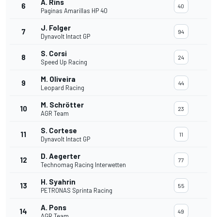
A. Rins
6
40
Paginas Amarillas HP 40
J. Folger
7
94
Dynavolt Intact GP
S. Corsi
8
24
Speed Up Racing
M. Oliveira
9
44
Leopard Racing
M. Schrötter
10
23
AGR Team
S. Cortese
11
11
Dynavolt Intact GP
D. Aegerter
12
77
Technomag Racing Interwetten
H. Syahrin
13
55
PETRONAS Sprinta Racing
A. Pons
14
49
AGR Team