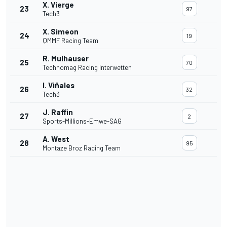
X. Vierge
23
97
Tech3
X. Simeon
24
19
QMMF Racing Team
R. Mulhauser
25
70
Technomag Racing Interwetten
I. Viñales
26
32
Tech3
J. Raffin
27
2
Sports-Millions-Emwe-SAG
A. West
28
95
Montaze Broz Racing Team