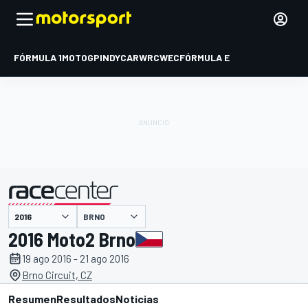
FÓRMULA 1
MOTOGP
INDYCAR
WRC
WEC
FÓRMULA E
BRNO
presentado por
2016 Moto2 Brno
19 ago 2016 - 21 ago 2016
Brno Circuit, CZ
Resumen
Resultados
Noticias