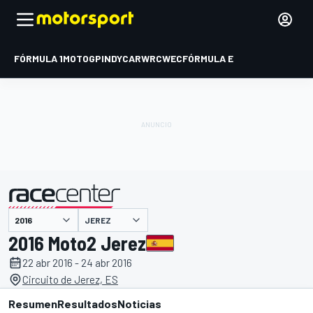
FÓRMULA 1
MOTOGP
INDYCAR
WRC
WEC
FÓRMULA E
JEREZ
presentado por
2016 Moto2 Jerez
22 abr 2016 - 24 abr 2016
Circuito de Jerez, ES
Resumen
Resultados
Noticias