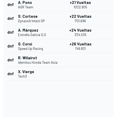
A. Pons
+21 Vueltas
dnf
AGR Team
10'22.905
S. Cortese
+22 Vueltas
dnf
Dynavolt Intact GP
7'01.696
A. Márquez
+24 Vueltas
dnf
Estrella Galicia 0,0
3'34.535
S. Corsi
+26 Vueltas
dnf
Speed Up Racing
1'49.831
R. Wilairot
dnf
Idemitsu Honda Team Asia
X. Vierge
dnf
Tech3