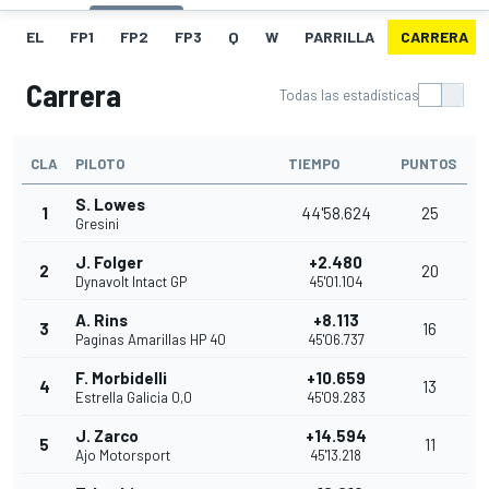
EL
FP1
FP2
FP3
Q
W
PARRILLA
CARRERA
Carrera
Todas las estadísticas
CLA
PILOTO
TIEMPO
PUNTOS
S. Lowes
1
44'58.624
25
Gresini
J. Folger
+2.480
2
20
Dynavolt Intact GP
45'01.104
A. Rins
+8.113
3
16
Paginas Amarillas HP 40
45'06.737
F. Morbidelli
+10.659
4
13
Estrella Galicia 0,0
45'09.283
J. Zarco
+14.594
5
11
Ajo Motorsport
45'13.218