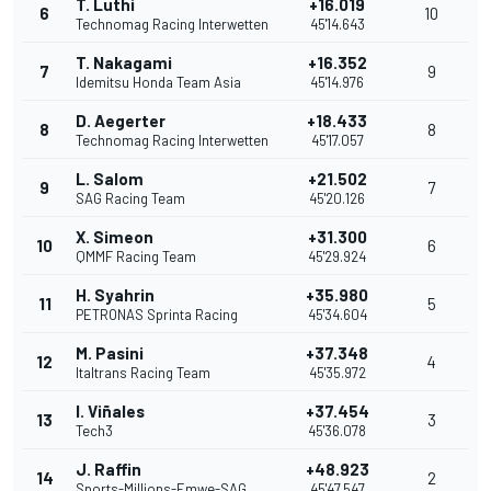
T. Luthi
+16.019
6
10
Technomag Racing Interwetten
45'14.643
T. Nakagami
+16.352
7
9
Idemitsu Honda Team Asia
45'14.976
D. Aegerter
+18.433
8
8
Technomag Racing Interwetten
45'17.057
L. Salom
+21.502
9
7
SAG Racing Team
45'20.126
X. Simeon
+31.300
10
6
QMMF Racing Team
45'29.924
H. Syahrin
+35.980
11
5
PETRONAS Sprinta Racing
45'34.604
M. Pasini
+37.348
12
4
Italtrans Racing Team
45'35.972
I. Viñales
+37.454
13
3
Tech3
45'36.078
J. Raffin
+48.923
14
2
Sports-Millions-Emwe-SAG
45'47.547