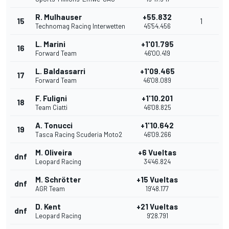
R. Mulhauser
+55.832
15
1
Technomag Racing Interwetten
45'54.456
L. Marini
+1'01.795
16
Forward Team
46'00.419
L. Baldassarri
+1'09.465
17
Forward Team
46'08.089
F. Fuligni
+1'10.201
18
Team Ciatti
46'08.825
A. Tonucci
+1'10.642
19
Tasca Racing Scuderia Moto2
46'09.266
M. Oliveira
+6 Vueltas
dnf
Leopard Racing
34'46.824
M. Schrötter
+15 Vueltas
dnf
AGR Team
19'48.177
D. Kent
+21 Vueltas
dnf
Leopard Racing
9'28.791