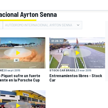
acional Ayrton Senna
AUTÓDROMO INTERNACIONAL AYRTON SENNA
01:26:32
HE
20 sept 2015
STOCK CAR BRASIL
23 mar 2015
 Piquet sufre un fuerte
Entrenamientos libres - Stock
ente en la Porsche Cup
Car