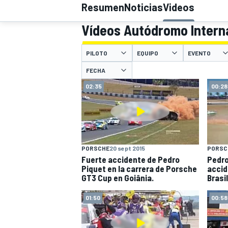
Resumen
Noticias
Videos
Vídeos Autódromo Intern
INDYCAR
WRC
PILOTO
EQUIPO
EVENTO
FECHA
02:35
00:28
PORSCHE
20 sept 2015
PORSC
Fuerte accidente de Pedro
Pedro
Piquet en la carrera de Porsche
accid
GT3 Cup en Goiânia.
Brasil
WEC
FÓRMULA E
01:50
00:58