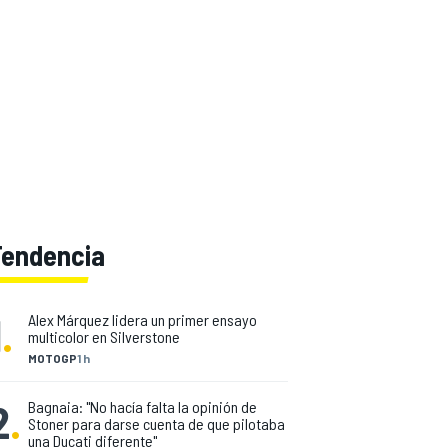
Tendencia
1
.
Alex Márquez lidera un primer ensayo
multicolor en Silverstone
MOTOGP
1 h
2
.
Bagnaia: "No hacía falta la opinión de
Stoner para darse cuenta de que pilotaba
una Ducati diferente"