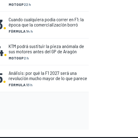
MOTOGP
22 h
3
.
Cuando cualquiera podía correr en F1: la
época que la comercialización borró
FÓRMULA 1
4 h
4
.
KTM podrá sustituir la pieza anómala de
sus motores antes del GP de Aragón
MOTOGP
2 h
5
.
Análisis: por qué la F1 2027 será una
revolución mucho mayor de lo que parece
FÓRMULA 1
3 h