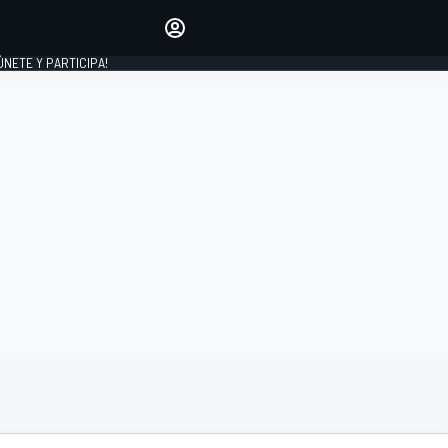
Haz que tu voz se escuche
comentando los artículos
 ÚNETE Y PARTICIPA!
INICIAR SESIÓN
EDICIÓN
ESPAÑA