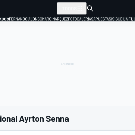
TODOS
ADOS
FERNANDO ALONSO
MARC MÁRQUEZ
FOTOGALERÍAS
APUESTAS
¡SIGUE LA F1,
P
ional Ayrton Senna