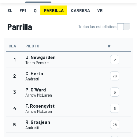
EL
FP1
Q
PARRILLA
CARRERA
VR
Parrilla
Todas las estadísticas
CLA
PILOTO
#
J. Newgarden
1
2
Team Penske
C. Herta
2
26
Andretti
P. O'Ward
3
5
Arrow McLaren
F. Rosenqvist
4
6
Arrow McLaren
R. Grosjean
5
28
Andretti