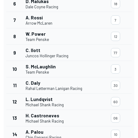
D. Malukas
6
18
Dale Coyne Racing
A. Rossi
7
7
Arrow McLaren
W. Power
8
12
Team Penske
C. Ilott
9
77
Juncos Hollinger Racing
S. McLaughlin
10
3
Team Penske
C. Daly
11
30
Rahal Letterman Lanigan Racing
L. Lundqvist
12
60
Michael Shank Racing
H. Castroneves
13
06
Michael Shank Racing
A. Palou
14
10
Chip Ganassi Racing