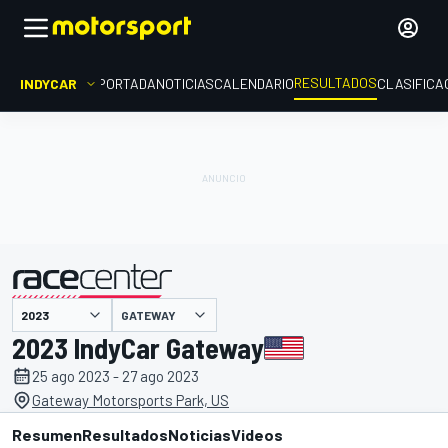
RESULTADOS
INDYCAR
PORTADA
NOTICIAS
CALENDARIO
CLASIFICA
GATEWAY
presentado por
2023 IndyCar Gateway
25 ago 2023 - 27 ago 2023
Gateway Motorsports Park, US
Resumen
Resultados
Noticias
Videos