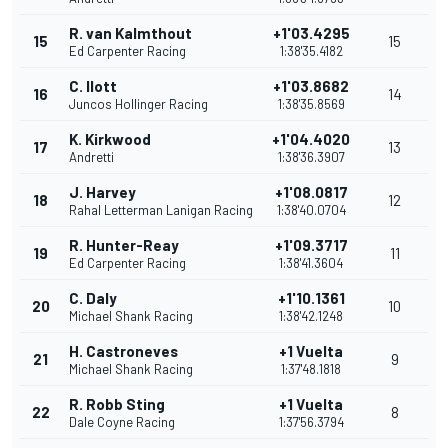
R. van Kalmthout
+1'03.4295
15
15
Ed Carpenter Racing
1:38'35.4182
C. Ilott
+1'03.8682
16
14
Juncos Hollinger Racing
1:38'35.8569
K. Kirkwood
+1'04.4020
17
13
Andretti
1:38'36.3907
J. Harvey
+1'08.0817
18
12
Rahal Letterman Lanigan Racing
1:38'40.0704
R. Hunter-Reay
+1'09.3717
19
11
Ed Carpenter Racing
1:38'41.3604
C. Daly
+1'10.1361
20
10
Michael Shank Racing
1:38'42.1248
H. Castroneves
+1 Vuelta
21
9
Michael Shank Racing
1:37'48.1818
R. Robb Sting
+1 Vuelta
22
8
Dale Coyne Racing
1:37'56.3794