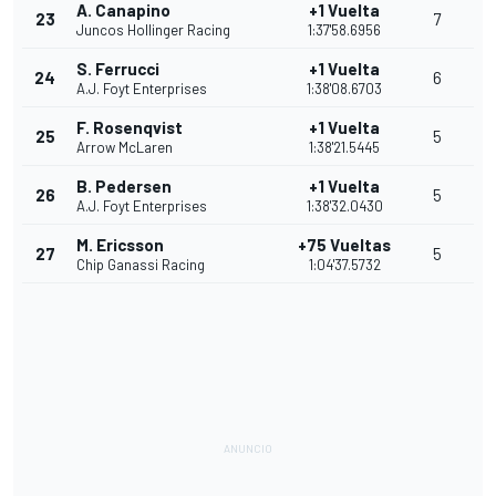
A. Canapino
+1 Vuelta
23
7
Juncos Hollinger Racing
1:37'58.6956
S. Ferrucci
+1 Vuelta
24
6
A.J. Foyt Enterprises
1:38'08.6703
F. Rosenqvist
+1 Vuelta
25
5
Arrow McLaren
1:38'21.5445
B. Pedersen
+1 Vuelta
26
5
A.J. Foyt Enterprises
1:38'32.0430
M. Ericsson
+75 Vueltas
27
5
Chip Ganassi Racing
1:04'37.5732