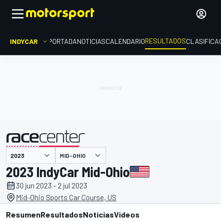
RESULTADOS
INDYCAR
PORTADA
NOTICIAS
CALENDARIO
CLASIFICA
MID-OHIO
presentado por
2023 IndyCar Mid-Ohio
30 jun 2023 - 2 jul 2023
Mid-Ohio Sports Car Course, US
Resumen
Resultados
Noticias
Videos