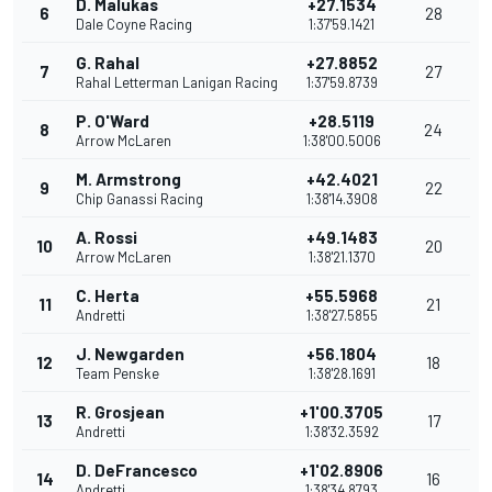
D. Malukas
+27.1534
6
28
Dale Coyne Racing
1:37'59.1421
G. Rahal
+27.8852
7
27
Rahal Letterman Lanigan Racing
1:37'59.8739
P. O'Ward
+28.5119
8
24
Arrow McLaren
1:38'00.5006
M. Armstrong
+42.4021
9
22
Chip Ganassi Racing
1:38'14.3908
A. Rossi
+49.1483
10
20
Arrow McLaren
1:38'21.1370
C. Herta
+55.5968
11
21
Andretti
1:38'27.5855
J. Newgarden
+56.1804
12
18
Team Penske
1:38'28.1691
R. Grosjean
+1'00.3705
13
17
Andretti
1:38'32.3592
D. DeFrancesco
+1'02.8906
14
16
Andretti
1:38'34.8793